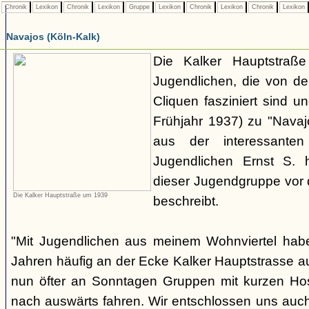
Chronik
Lexikon
Chronik
Lexikon
Gruppe
Lexikon
Chronik
Lexikon
Chronik
Lexikon
Navajos (Köln-Kalk)
Die Kalker Hauptstraße
Jugendlichen, die von de
Cliquen fasziniert sind un
Frühjahr 1937) zu "Navaj
aus der interessante
Jugendlichen Ernst S. 
dieser Jugendgruppe vor 
Die Kalker Hauptstraße um 1939
beschreibt.
"Mit Jugendlichen aus meinem Wohnviertel habe
Jahren häufig an der Ecke Kalker Hauptstrasse au
nun öfter an Sonntagen Gruppen mit kurzen H
nach auswärts fahren. Wir entschlossen uns auc