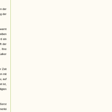
en der
g der
warnt
reiben
rd ein
ft der
. Ihre
alker
r Zeit
en mit
u, auf
t ist,
digten
ußerst
erlei