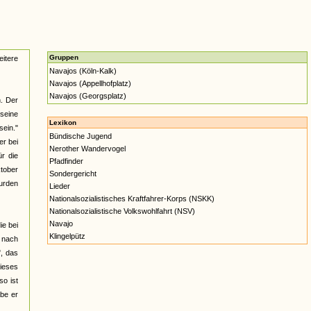
Gruppen
itere
Navajos (Köln-Kalk)
Navajos (Appellhofplatz)
Navajos (Georgsplatz)
n. Der
 seine
Lexikon
sein."
Bündische Jugend
er bei
Nerother Wandervogel
r die
Pfadfinder
ktober
Sondergericht
wurden
Lieder
Nationalsozialistisches Kraftfahrer-Korps (NSKK)
Nationalsozialistische Volkswohlfahrt (NSV)
Navajo
ie bei
Klingelpütz
t nach
", das
dieses
so ist
abe er