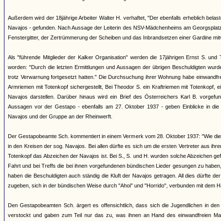
Außerdem wird der 18jährige Arbeiter Walter H. verhaftet, "Der ebenfalls erheblich be
Navajos - gefunden. Nach Aussage der Leiterin des NSV-Mädchenheims am Georgsplatz 
Fenstergitter, der Zertrümmerung der Scheiben und das Inbrandsetzen einer Gardine mitve
Als "führende Mitglieder der Kalker Organisation" werden die 17jährigen Ernst S. u
worden: "Durch die letzten Ermittlungen und Aussagen der übrigen Beschuldigten wurden
trotz Verwarnung fortgesetzt hatten." Die Durchsuchung ihrer Wohnung habe einwandfrei
Armriemen mit Totenkopf sichergestellt, Bei Theodor S. ein Kraftriemen mit Totenkopf, e
Navajos darstellen. Darüber hinaus wird ein Brief des Österreichers Karl B. vorgefund
Aussagen vor der Gestapo - ebenfalls am 27. Oktober 1937 - geben Einblicke in d
Navajos und der Gruppe an der Rheinwerft.
Der Gestapobeamte Sch. kommentiert in einem Vermerk vom 28. Oktober 1937: "Wie die B
in den Kreisen der sog. Navajos. Bei allen dürfte es sich um die ersten Vertreter aus ihr
Totenkopf das Abzeichen der Navajos ist. Bei S., S. und H. wurden solche Abzeichen g
Fahrt und bei Treffs die bei ihnen vorgefundenen bündischen Lieder gesungen zu haben, t
haben die Beschuldigten auch ständig die Kluft der Navajos getragen. All dies dürfte 
zugeben, sich in der bündischen Weise durch "Ahoi" und "Horrido", verbunden mit dem H
Den Gestapobeamten Sch. ärgert es offensichtlich, dass sich die Jugendlichen in den
verstockt und gaben zum Teil nur das zu, was ihnen an Hand des einwandfreien Mate