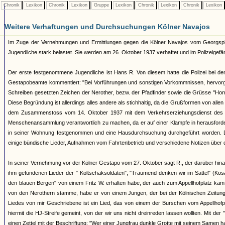
Chronik
Lexikon
Chronik
Lexikon
Gruppe
Lexikon
Chronik
Lexikon
Chronik
Lexikon
Weitere Verhaftungen und Durchsuchungen Kölner Navajos
Im Zuge der Vernehmungen und Ermittlungen gegen die Kölner Navajos vom Georgspla
Jugendliche stark belastet. Sie werden am 26. Oktober 1937 verhaftet und im Polizeigefäng
Der erste festgenommene Jugendliche ist Hans R. Von diesem hatte die Polizei bei de
Gestapobeamte kommentiert: "Bei Vorführungen und sonstigen Vorkommnissen, hervorger
Schreiben gesetzten Zeichen der Nerother, bezw. der Pfadfinder sowie die Grüsse "Horri
Diese Begründung ist allerdings alles andere als stichhaltig, da die Grußformen von all
dem Zusammenstoss vom 14. Oktober 1937 mit dem Verkehrserziehungsdienst des NSK
Menschenansammlung verantwortlich zu machen, da er auf einer Klampfe in herausforde
in seiner Wohnung festgenommen und eine Hausdurchsuchung durchgeführt worden. Dabei 
einige bündische Lieder, Aufnahmen vom Fahrtenbetrieb und verschiedene Notizen über d
In seiner Vernehmung vor der Kölner Gestapo vom 27. Oktober sagt R., der darüber hinaus
ihm gefundenen Lieder der " Koltschaksoldaten", "Träumend denken wir im Sattel" (Ko
den blauen Bergen" von einem Fritz W. erhalten habe, der auch zum Appellhofplatz ka
von den Nerothern stamme, habe er von einem Jungen, der bei der Kölnischen Zeitung b
Liedes von mir Geschriebene ist ein Lied, das von einem der Burschen vom Appellhofplat
hiermit die HJ-Streife gemeint, von der wir uns nicht dreinreden lassen wollten. Mit der 
einen Zettel mit der Beschriftung: "Wer einer Jungfrau dunkle Grotte mit seinem Samen ha