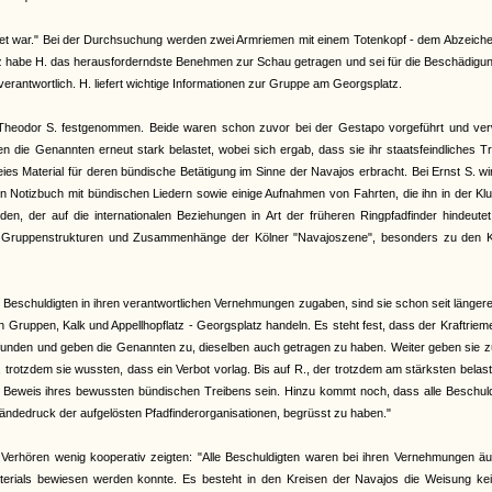
lastet war." Bei der Durchsuchung werden zwei Armriemen mit einem Totenkopf - dem Abzeich
habe H. das herausforderndste Benehmen zur Schau getragen und sei für die Beschädigun
rantwortlich. H. liefert wichtige Informationen zur Gruppe am Georgsplatz.
nd Theodor S. festgenommen. Beide waren schon zuvor bei der Gestapo vorgeführt und ver
 die Genannten erneut stark belastet, wobei sich ergab, dass sie ihr staatsfeindliches T
es Material für deren bündische Betätigung im Sinne der Navajos erbracht. Bei Ernst S. wi
in Notizbuch mit bündischen Liedern sowie einige Aufnahmen von Fahrten, die ihn in der Klu
en, der auf die internationalen Beziehungen in Art der früheren Ringpfadfinder hindeutet
ie Gruppenstrukturen und Zusammenhänge der Kölner "Navajoszene", besonders zu den K
eschuldigten in ihren verantwortlichen Vernehmungen zugaben, sind sie schon seit längere
en Gruppen, Kalk und Appellhopflatz - Georgsplatz handeln. Es steht fest, dass der Kraftriem
efunden und geben die Genannten zu, dieselben auch getragen zu haben. Weiter geben sie z
rotzdem sie wussten, dass ein Verbot vorlag. Bis auf R., der trotzdem am stärksten belaste
der Beweis ihres bewussten bündischen Treibens sein. Hinzu kommt noch, dass alle Beschul
ändedruck der aufgelösten Pfadfinderorganisationen, begrüsst zu haben."
 Verhören wenig kooperativ zeigten: "Alle Beschuldigten waren bei ihren Vernehmungen ä
rials bewiesen werden konnte. Es besteht in den Kreisen der Navajos die Weisung kein