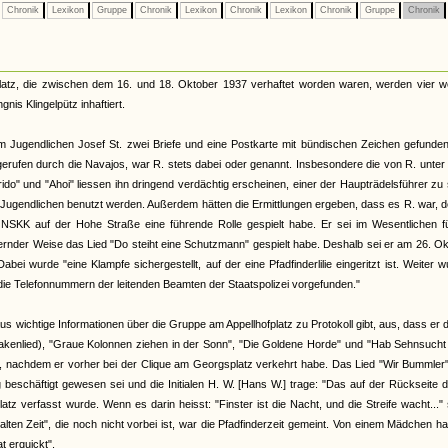
Chronik
Lexikon
Gruppe
Chronik
Lexikon
Chronik
Lexikon
Chronik
Gruppe
Chronik
tz, die zwischen dem 16. und 18. Oktober 1937 verhaftet worden waren, werden vier we
nis Klingelpütz inhaftiert.
m Jugendlichen Josef St. zwei Briefe und eine Postkarte mit bündischen Zeichen gefunde
ufen durch die Navajos, war R. stets dabei oder genannt. Insbesondere die von R. unter
do" und "Ahoi" liessen ihn dringend verdächtig erscheinen, einer der Haupträdelsführer zu 
en Jugendlichen benutzt werden. Außerdem hätten die Ermittlungen ergeben, dass es R. war, d
K auf der Hohe Straße eine führende Rolle gespielt habe. Er sei im Wesentlichen fü
rnder Weise das Lied "Do steiht eine Schutzmann" gespielt habe. Deshalb sei er am 26. O
wurde "eine Klampfe sichergestellt, auf der eine Pfadfinderlilie eingeritzt ist. Weiter 
ie Telefonnummern der leitenden Beamten der Staatspolizei vorgefunden."
 wichtige Informationen über die Gruppe am Appellhofplatz zu Protokoll gibt, aus, dass er d
sakenlied), "Graue Kolonnen ziehen in der Sonn", "Die Goldene Horde" und "Hab Sehnsuch
m, nachdem er vorher bei der Clique am Georgsplatz verkehrt habe. Das Lied "Wir Bummler
eschäftigt gewesen sei und die Initialen H. W. [Hans W.] trage: "Das auf der Rückseite 
z verfasst wurde. Wenn es darin heisst: "Finster ist die Nacht, und die Streife wacht..." 
"alten Zeit", die noch nicht vorbei ist, war die Pfadfinderzeit gemeint. Von einem Mädchen h
t erquickt".