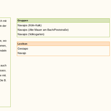
Gruppen
ch mit
Navajos (Köln-Kalk)
in der
Navajos (Alte Mauer am Bach/Poststraße)
Navajos (Volksgarten)
te, wo
Lexikon
ommen,
Gestapo
andeln
Navajo
r auch
 sass.
e mit.
Die B.