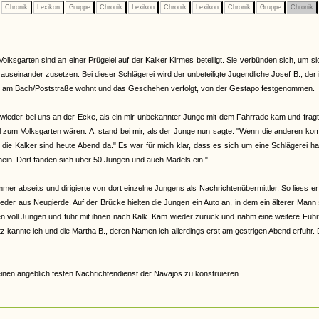
Chronik
Lexikon
Gruppe
Chronik
Lexikon
Chronik
Lexikon
Chronik
Gruppe
Chronik
ksgarten sind an einer Prügelei auf der Kalker Kirmes beteiligt. Sie verbünden sich, um si
auseinander zusetzen. Bei dieser Schlägerei wird der unbeteiligte Jugendliche Josef B., der 
r am Bach/Poststraße wohnt und das Geschehen verfolgt, von der Gestapo festgenommen.
h wieder bei uns an der Ecke, als ein mir unbekannter Junge mit dem Fahrrade kam und frag
ohl zum Volksgarten wären. A. stand bei mir, als der Junge nun sagte: "Wenn die anderen k
ie Kalker sind heute Abend da." Es war für mich klar, dass es sich um eine Schlägerei h
Rhein. Dort fanden sich über 50 Jungen und auch Mädels ein."
mer abseits und dirigierte von dort einzelne Jungens als Nachrichtenübermittler. So liess e
wieder aus Neugierde. Auf der Brücke hielten die Jungen ein Auto an, in dem ein älterer Mann
en voll Jungen und fuhr mit ihnen nach Kalk. Kam wieder zurück und nahm eine weitere Fuhr
otz kannte ich und die Martha B., deren Namen ich allerdings erst am gestrigen Abend erfuhr. 
inen angeblich festen Nachrichtendienst der Navajos zu konstruieren.