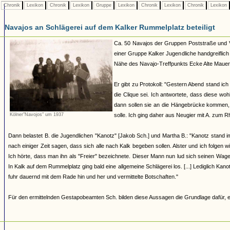
Chronik
Lexikon
Chronik
Lexikon
Gruppe
Lexikon
Chronik
Lexikon
Chronik
Lexikon
Navajos an Schlägerei auf dem Kalker Rummelplatz beteiligt
Ca. 50 Navajos der Gruppen Poststraße und Vol
einer Gruppe Kalker Jugendliche handgreiflich 
Nähe des Navajo-Treffpunkts Ecke Alte Maue
Er gibt zu Protokoll: "Gestern Abend stand ic
die Clique sei. Ich antwortete, dass diese w
dann sollen sie an die Hängebrücke kommen, d
Kölner"Navojos" um 1937
solle. Ich ging daher aus Neugier mit A. zum 
Dann belastet B. die Jugendlichen "Kanotz" [Jakob Sch.] und Martha B.: "Kanotz stand im
nach einiger Zeit sagen, dass sich alle nach Kalk begeben sollen. Alster und ich folgen 
Ich hörte, dass man ihn als "Freier" bezeichnete. Dieser Mann nun lud sich seinen Wag
In Kalk auf dem Rummelplatz ging bald eine allgemeine Schlägerei los. [...] Lediglich Kan
fuhr dauernd mit dem Rade hin und her und vermittelte Botschaften."
Für den ermittelnden Gestapobeamten Sch. bilden diese Aussagen die Grundlage dafür, e