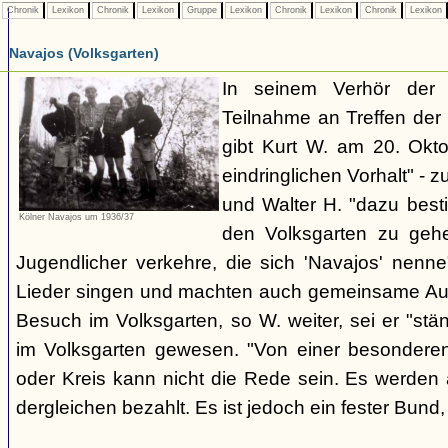
Chronik
Lexikon
Chronik
Lexikon
Gruppe
Lexikon
Chronik
Lexikon
Chronik
Lexikon
Navajos (Volksgarten)
In seinem Verhör der
Teilnahme an Treffen de
gibt Kurt W. am 20. Okto
eindringlichen Vorhalt" - z
und Walter H. "dazu best
Kölner Navajos um 1936/37
den Volksgarten zu geh
Jugendlicher verkehre, die sich 'Navajos' nenn
Lieder singen und machten auch gemeinsame Aus
Besuch im Volksgarten, so W. weiter, sei er "stän
im Volksgarten gewesen. "Von einer besonder
oder Kreis kann nicht die Rede sein. Es werden 
dergleichen bezahlt. Es ist jedoch ein fester Bun