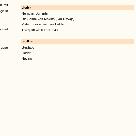
n mit
Lieder
nge in
Nerother Bummler
Die Sonne von Mexiko (Der Navajo)
Platoff preisen wir den Helden
r und
Trampen wir durchs Land
Lexikon
Gruppe
Gestapo
Lieder
Navajo