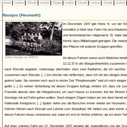
Chronik
Lexikon
Chronik
Lexikon
Gruppe
Lexikon
Chronik
Lexikon
Chronik
Lexikon
Navajos (Heumarkt)
Im Dezember 1937 gibt Heinz N. vor der Kö
monatlich in Kluft eine Fahrt mit verschied
und Ammerländchen mitgemacht. Er habe dabe
Hemd, dazu Militärkoppel getragen. Die meist
den Plätzen mit anderen Gruppen getroffen.
Kölner Navajos um 1936/37
An diesen Fahrten waren auch Mädchen beteilig
12.12.37 in der Margarethenhöhe zusammen mi
nach Rösrath begeben. Unterwegs überholten mich zwei Radfahrer, die ich nachher 
zusammen nach Rösrath. [...] Ich möchte hier einflechten, dass ich mit den übrigen An
gelernt habe. Sie nannten mich auch in letzter Zeit "Pimpfenmutter" weil ich mich eini
gefiel. [...] Zu meiner Verbindung mit diesen Gruppen befragt, erkläre ich, dass mir z
Freundin abends über die Hängebrücke, um nach Hause zu kommen. Auf der Brücke folg
Sonntags mit auf Fahrt gehen wollten. Nach einigem Zögern haben wir uns denn bereit e
Haltestelle Königsforst. [...] Später riefen uns die Burschen immer wieder am Heumark
Fahrten führten nach Rösrath und Lohmar zum Strandbad. Wir hielten uns aber immer z
diesen Fahrten etwas verbotenes war, habe ich erst im Herbst erfahren, als ich einen Te
Auf einer solchen Fahrt am 12. Dezember 1937 geraten die Jugendlichen von der Gru