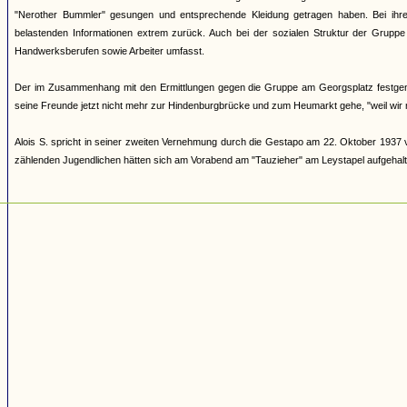
"Nerother Bummler" gesungen und entsprechende Kleidung getragen haben. Bei ihre
belastenden Informationen extrem zurück. Auch bei der sozialen Struktur der Gruppe 
Handwerksberufen sowie Arbeiter umfasst.
Der im Zusammenhang mit den Ermittlungen gegen die Gruppe am Georgsplatz festgeno
seine Freunde jetzt nicht mehr zur Hindenburgbrücke und zum Heumarkt gehe, "weil wir 
Alois S. spricht in seiner zweiten Vernehmung durch die Gestapo am 22. Oktober 1937 
zählenden Jugendlichen hätten sich am Vorabend am "Tauzieher" am Leystapel aufgehalt