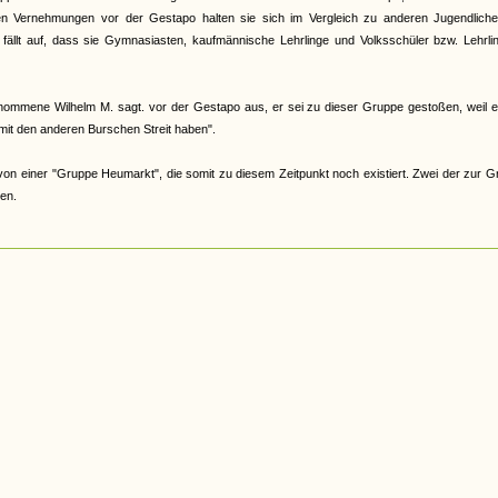
n Vernehmungen vor der Gestapo halten sie sich im Vergleich zu anderen Jugendliche
fällt auf, dass sie Gymnasiasten, kaufmännische Lehrlinge und Volksschüler bzw. Lehrli
mmene Wilhelm M. sagt. vor der Gestapo aus, er sei zu dieser Gruppe gestoßen, weil e
mit den anderen Burschen Streit haben".
von einer "Gruppe Heumarkt", die somit zu diesem Zeitpunkt noch existiert. Zwei der zur 
en.