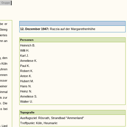
Gruppe
be er
12. Dezember 1947:
Razzia auf der Margarethenhöhe
 Steeg
ertes
Personen
ann an
Heinrich B.
Willi H.
Karl J.
g, den
Anneliese K.
n Köln
Paul K.
uhren
Robert K.
kennen
Anton K.
besser
Hubert M.
meiner
Hans N.
Heinz N.
inmal
Anneliese S.
is zur
Walter U.
n. Die
ss bei
Topografie
Ausflugsziel: Rösrath, Strandbad "Ammerland"
Treffpunkt: Köln, Heumarkt
 Lied