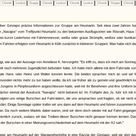
Chronik
Lexikon
Gruppe
Chronik
Lexikon
Chronik
Lexikon
Chronik
Gruppe
Chronik
lner Gestapo präzise Informationen zur Gruppe am Heumarkt. Seit etwa zwei Jahren ha
enen „Navajos“ vom Treffpunkt Heumarkt zu den bekannten Ausflugsorten wie Rösrath, Haus
i kurze Lederhose mit Fahrtenmesser, weiße oder graue Strümpfe, weißes oder buntkari
en Fahrten erfolgten vom Heumarkt in Köln zunächst in kleineren Gruppen. Man habe sich d
t, wie aus der Aussage von Anneliese K. hervorgeht: "Es trifft zu, dass ich mich am Sonnta
t noch mehreren Jugendlichen befunden habe. Ich hatte mich alleine mit dem Fahrrade vo
als Hans oder Heinz und Walter kennen lernte. Die beiden sprachen mich an und wir f
wesenden nichts mehr zu tun haben wollte, da ich sie früher als zu gemein und gewöhnlich 
gen Jungens in Pimpfenuniform angeschlossen hatte, weil mir ihr Benehmen und ihre Uniform 
unächst einmal der Ausdruck "Navajos" nicht bekannt ist: Im Frühjahr des Js. fuhr ich mit 
ten uns einige Burschen auf Fahrrädern, die uns ansprachen und fragten, ob wir nicht e
rklärt. Einige Sonntage später trafen wir uns dann auf dem Heumarkt und fuhren zusammen b
t an. Da noch weitere Mädels dabei waren, sind wir denn doch wieder mit auf Fahrt gegange
iemlich zurück, sodass wir das Treiben dieser Burschen nicht genauer kennen lernten. Da
il der Burschen in einer Meinungsverschiedenheit auf dem Heumarkt mit der HJ sah."
ppe am Heumarkt auf der Margarethenhöhe in eine Razzia der Gestapo, weil sie dort das