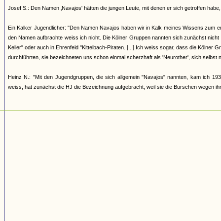
Josef S.: Den Namen ‚Navajos' hätten die jungen Leute, mit denen er sich getroffen h
Ein Kalker Jugendlicher: "Den Namen Navajos haben wir in Kalk meines Wissens zum erst
den Namen aufbrachte weiss ich nicht. Die Kölner Gruppen nannten sich zunächst nicht
Keller" oder auch in Ehrenfeld "Kittelbach-Piraten. [...] Ich weiss sogar, dass die Kölner
durchführten, sie bezeichneten uns schon einmal scherzhaft als 'Neurother', sich selbst 
Heinz N.: "Mit den Jugendgruppen, die sich allgemein "Navajos" nannten, kam ich 193
weiss, hat zunächst die HJ die Bezeichnung aufgebracht, weil sie die Burschen wegen ihrer