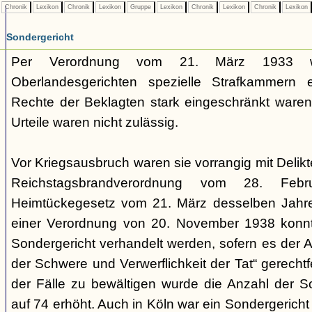
Chronik
Lexikon
Chronik
Lexikon
Gruppe
Lexikon
Chronik
Lexikon
Chronik
Lexikon
Sondergericht
Per Verordnung vom 21. März 1933 
Oberlandesgerichten spezielle Strafkammern e
Rechte der Beklagten stark eingeschränkt waren.
Urteile waren nicht zulässig.
Vor Kriegsausbruch waren sie vorrangig mit Deli
Reichstagsbrandverordnung vom 28. Fe
Heimtückegesetz vom 21. März desselben Jahres
einer Verordnung von 20. November 1938 konnte
Sondergericht verhandelt werden, sofern es der 
der Schwere und Verwerflichkeit der Tat“ gerechtf
der Fälle zu bewältigen wurde die Anzahl der 
auf 74 erhöht. Auch in Köln war ein Sondergericht