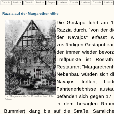
Chronik
Lexikon
Chronik
Lexikon
Gruppe
Lexikon
Chronik
Lexikon
Chronik
Lexikon
Razzia auf der Margarethenhöhe
Die Gestapo führt am 
Razzia durch, "von der d
der Navajos" erfasst 
zuständigen Gestapobeamt
der immer wieder bevor
Treffpunkte ist Rösra
Restaurant "Margarethenh
Nebenbau würden sich di
Navajos treffen, Li
Fahrtenerlebnisse austa
befanden sich gegen 17 
Die "Margaretenhöhe" in Rösrath in den 1930er
Jahren
in dem besagten Raum.
Bummler) klang bis auf die Straße. Sämtlich