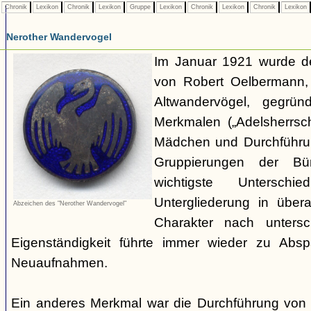
Chronik
Lexikon
Chronik
Lexikon
Gruppe
Lexikon
Chronik
Lexikon
Chronik
Lexikon
Nerother Wandervogel
Im Januar 1921 wurde d
von Robert Oelbermann, 
Altwandervögel, gegrün
Merkmalen („Adelsherrsc
Mädchen und Durchführu
Gruppierungen der Bü
wichtigste Untersc
Untergliederung in über
Abzeichen des "Nerother Wandervogel"
Charakter nach untersc
Eigenständigkeit führte immer wieder zu Abs
Neuaufnahmen.
Ein anderes Merkmal war die Durchführung von 