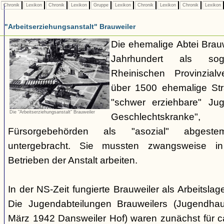
Chronik
Lexikon
Chronik
Lexikon
Gruppe
Lexikon
Chronik
Lexikon
Chronik
Lexikon
"Arbeitserziehungsanstalt" Brauweiler
Die ehemalige Abtei Brauw
Jahrhundert als sog
Rheinischen Provinzial
über 1500 ehemalige Stra
"schwer erziehbare" Jug
Die "Arbeitserziehungsanstalt" Brauweiler
Geschlechtskran
Fürsorgebehörden als "asozial" abgest
untergebracht. Sie mussten zwangsweise i
Betrieben der Anstalt arbeiten.
In der NS-Zeit fungierte Brauweiler als Arbeitsla
Die Jugendabteilungen Brauweilers (Jugendhau
März 1942 Dansweiler Hof) waren zunächst für c