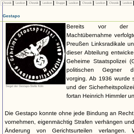
Chronik
Lexikon
Chronik
Lexikon
Gruppe
Lexikon
Chronik
Lexikon
Chronik
Lexikon
Gestapo
Bereits vor der nat
Machtübernahme verfolgte 
Preußen Linksradikale u
dieser Abteilung entwicke
Geheime Staatspolizei (
politischen Gegner de
vorging. Ab 1936 wurde si
und der Sicherheitspolize
Siegel der Gestapo-Stelle Köln
fortan Heinrich Himmler u
Die Gestapo konnte ohne jede Bindung an Rech
vornehmen, eigenmächtig Strafen verhängen und
Änderung von Gerichtsurteilen verlangen. Wi