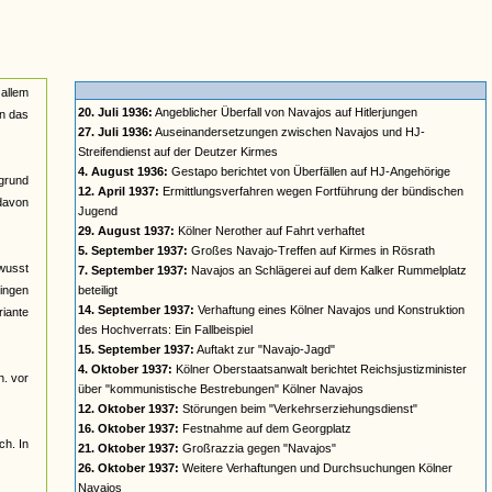
 allem
20. Juli 1936:
Angeblicher Überfall von Navajos auf Hitlerjungen
in das
27. Juli 1936:
Auseinandersetzungen zwischen Navajos und HJ-
Streifendienst auf der Deutzer Kirmes
4. August 1936:
Gestapo berichtet von Überfällen auf HJ-Angehörige
rgrund
12. April 1937:
Ermittlungsverfahren wegen Fortführung der bündischen
davon
Jugend
29. August 1937:
Kölner Nerother auf Fahrt verhaftet
5. September 1937:
Großes Navajo-Treffen auf Kirmes in Rösrath
ewusst
7. September 1937:
Navajos an Schlägerei auf dem Kalker Rummelplatz
gingen
beteiligt
14. September 1937:
Verhaftung eines Kölner Navajos und Konstruktion
riante
des Hochverrats: Ein Fallbeispiel
15. September 1937:
Auftakt zur "Navajo-Jagd"
4. Oktober 1937:
Kölner Oberstaatsanwalt berichtet Reichsjustizminister
h. vor
über "kommunistische Bestrebungen" Kölner Navajos
12. Oktober 1937:
Störungen beim "Verkehrserziehungsdienst"
16. Oktober 1937:
Festnahme auf dem Georgplatz
ch. In
21. Oktober 1937:
Großrazzia gegen "Navajos"
26. Oktober 1937:
Weitere Verhaftungen und Durchsuchungen Kölner
Navajos