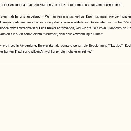
abe, seiner Ansicht nach als Spitznamen von der HJ bekommen und sodann übernommen.
en male für uns aufgebracht. Wir nannten uns so, weil wir Krach schlugen wie die Indiane
 Navajos, nahmen diese Bezeichnung aber später ebenfalls an. Sie nannten sich früher "Ka
 Gruppen etwas verächtlich auf uns Kalker herabsahen, weil wir erst seit etwa 6 Monaten die F
nannten sie auch schon einmal 'Nerother', daher die Abwandlung für uns."
4 erstmals in Verbindung. Bereits damals bestand schon die Bezeichnung "Navajos". Sovi
 bunten Tracht und wilden Art wohl unter die Indianer einreihte."