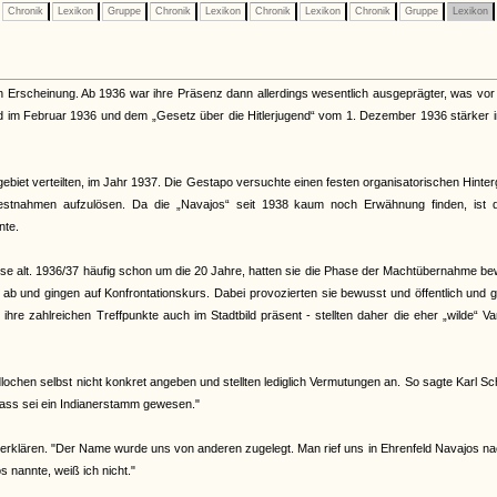
Chronik
Lexikon
Gruppe
Chronik
Lexikon
Chronik
Lexikon
Chronik
Gruppe
Lexikon
n Erscheinung. Ab 1936 war ihre Präsenz dann allerdings wesentlich ausgeprägter, was vor
nd im Februar 1936 und dem „Gesetz über die Hitlerjugend“ vom 1. Dezember 1936 stärker 
ebiet verteilten, im Jahr 1937. Die Gestapo versuchte einen festen organisatorischen Hinte
Festnahmen aufzulösen. Da die „Navajos“ seit 1938 kaum noch Erwähnung finden, ist 
nte.
eise alt. 1936/37 häufig schon um die 20 Jahre, hatten sie die Phase der Machtübernahme b
d ab und gingen auf Konfrontationskurs. Dabei provozierten sie bewusst und öffentlich und 
re zahlreichen Treffpunkte auch im Stadtbild präsent - stellten daher die eher „wilde“ Va
ochen selbst nicht konkret angeben und stellten lediglich Vermutungen an. So sagte Karl Sc
ass sei ein Indianerstamm gewesen."
erklären. "Der Name wurde uns von anderen zugelegt. Man rief uns in Ehrenfeld Navajos na
nannte, weiß ich nicht."