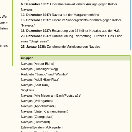
6. Dezember 1937:
Oberstaatsanwalt erhebt Anklage gegen Kölner
Navajos
12. Dezember 1947:
Razzia auf der Margarethenhöhe
r. Wer
16. Dezember 1937:
Urteile im Sondergerichtsverfahren gegen Kölner
nonen-
"Navajos"
ahrten
16. Dezember 1937:
Entlassung von 17 Kölner Navajos aus der Haft
20. Dezember 1937:
Durchsuchung - Verhaftung - Prozess: Das Ende
eines "Singkreises"
el ich
25. Januar 1938:
Zunehmende Verfolgung von Navajos
Gruppen
Navajos (An der Eiche)
Navajos (Hönninger Weg)
Radclubs "Jumbo" und "Wambo"
Navajos (Adolf Hitler-Platz)
Navajos (Köln-Kalk)
Singkreis
Navajos (Alte Mauer am Bach/Poststraße)
Navajos (Volksgarten)
Navajos (Appellhofplatz)
Navajos (Unter Krahnenbäumen)
Navajos (Georgsplatz)
Navajos (Heumarkt)
Edelweißpiraten (Volksgarten)