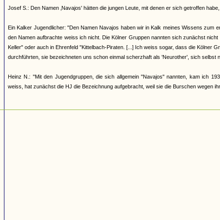
Josef S.: Den Namen ‚Navajos' hätten die jungen Leute, mit denen er sich getroffen h
Ein Kalker Jugendlicher: "Den Namen Navajos haben wir in Kalk meines Wissens zum erst
den Namen aufbrachte weiss ich nicht. Die Kölner Gruppen nannten sich zunächst nicht
Keller" oder auch in Ehrenfeld "Kittelbach-Piraten. [...] Ich weiss sogar, dass die Kölner
durchführten, sie bezeichneten uns schon einmal scherzhaft als 'Neurother', sich selbst 
Heinz N.: "Mit den Jugendgruppen, die sich allgemein "Navajos" nannten, kam ich 193
weiss, hat zunächst die HJ die Bezeichnung aufgebracht, weil sie die Burschen wegen ihrer