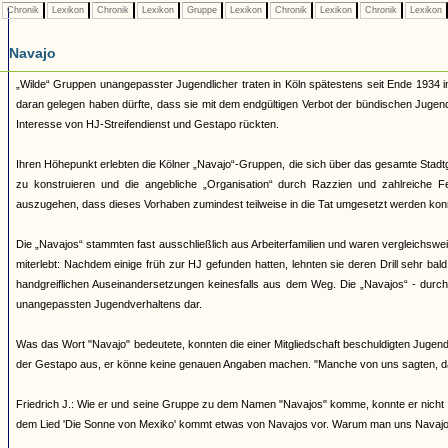
Chronik
Lexikon
Chronik
Lexikon
Gruppe
Lexikon
Chronik
Lexikon
Chronik
Lexikon
Navajo
„Wilde“ Gruppen unangepasster Jugendlicher traten in Köln spätestens seit Ende 1934 i
daran gelegen haben dürfte, dass sie mit dem endgültigen Verbot der bündischen Juge
Interesse von HJ-Streifendienst und Gestapo rückten.
Ihren Höhepunkt erlebten die Kölner „Navajo“-Gruppen, die sich über das gesamte Stadtg
zu konstruieren und die angebliche „Organisation“ durch Razzien und zahlreiche 
auszugehen, dass dieses Vorhaben zumindest teilweise in die Tat umgesetzt werden kon
Die „Navajos“ stammten fast ausschließlich aus Arbeiterfamilien und waren vergleichsw
miterlebt: Nachdem einige früh zur HJ gefunden hatten, lehnten sie deren Drill sehr bal
handgreiflichen Auseinandersetzungen keinesfalls aus dem Weg. Die „Navajos“ - durch ih
unangepassten Jugendverhaltens dar.
Was das Wort "Navajo" bedeutete, konnten die einer Mitgliedschaft beschuldigten Jugendl
der Gestapo aus, er könne keine genauen Angaben machen. "Manche von uns sagten, d
Friedrich J.: Wie er und seine Gruppe zu dem Namen "Navajos" komme, konnte er nicht 
dem Lied 'Die Sonne von Mexiko' kommt etwas von Navajos vor. Warum man uns Navajos 