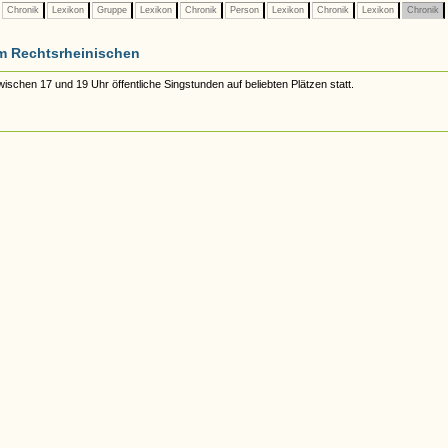
Chronik
Lexikon
Gruppe
Lexikon
Chronik
Person
Lexikon
Chronik
Lexikon
Chronik
m Rechtsrheinischen
schen 17 und 19 Uhr öffentliche Singstunden auf beliebten Plätzen statt.