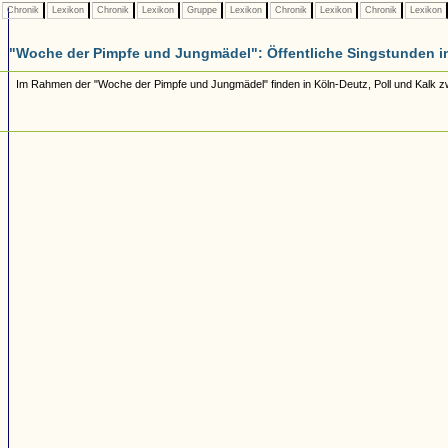
Chronik
Lexikon
Chronik
Lexikon
Gruppe
Lexikon
Chronik
Lexikon
Chronik
Lexikon
"Woche der Pimpfe und Jungmädel": Öffentliche Singstunden i
Im Rahmen der "Woche der Pimpfe und Jungmädel" finden in Köln-Deutz, Poll und Kalk zwi