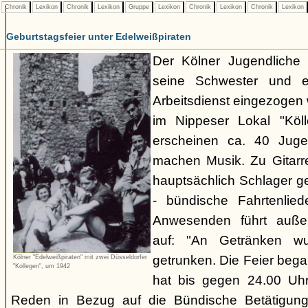
Chronik
Lexikon
Chronik
Lexikon
Gruppe
Lexikon
Chronik
Lexikon
Chronik
Lexikon
Geburtstagsfeier unter Edelweißpiraten
Der Kölner Jugendliche H
seine Schwester und 
Arbeitsdienst eingezogen 
im Nippeser Lokal "Köll
erscheinen ca. 40 Juge
machen Musik. Zu Gitar
hauptsächlich Schlager ge
- bündische Fahrtenlie
Anwesenden führt auße
auf: "An Getränken wu
getrunken. Die Feier beg
Kölner "Edelweißpiraten" mit zwei Düsseldorfer
"Kollegen", um 1942
hat bis gegen 24.00 Uhr
Reden in Bezug auf die Bündische Betätigung