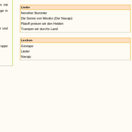
n mit
Lieder
nge in
Nerother Bummler
Die Sonne von Mexiko (Der Navajo)
Platoff preisen wir den Helden
r und
Trampen wir durchs Land
Lexikon
Gruppe
Gestapo
Lieder
Navajo