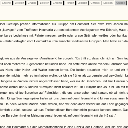
Chronik
Lexikon
Gruppe
Lexikon
Chronik
Person
Lexikon
Chronik
Lexikon
Gruppe
lner Gestapo präzise Informationen zur Gruppe am Heumarkt. Seit etwa zwei Jahren ha
enen „Navajos“ vom Treffpunkt Heumarkt zu den bekannten Ausflugsorten wie Rösrath, Haus
i kurze Lederhose mit Fahrtenmesser, weiße oder graue Strümpfe, weißes oder buntkari
en Fahrten erfolgten vom Heumarkt in Köln zunächst in kleineren Gruppen. Man habe sich d
t, wie aus der Aussage von Anneliese K. hervorgeht: "Es trifft zu, dass ich mich am Sonnta
t noch mehreren Jugendlichen befunden habe. Ich hatte mich alleine mit dem Fahrrade vo
als Hans oder Heinz und Walter kennen lernte. Die beiden sprachen mich an und wir f
wesenden nichts mehr zu tun haben wollte, da ich sie früher als zu gemein und gewöhnlich 
gen Jungens in Pimpfenuniform angeschlossen hatte, weil mir ihr Benehmen und ihre Uniform 
unächst einmal der Ausdruck "Navajos" nicht bekannt ist: Im Frühjahr des Js. fuhr ich mit 
ten uns einige Burschen auf Fahrrädern, die uns ansprachen und fragten, ob wir nicht e
rklärt. Einige Sonntage später trafen wir uns dann auf dem Heumarkt und fuhren zusammen b
t an. Da noch weitere Mädels dabei waren, sind wir denn doch wieder mit auf Fahrt gegange
iemlich zurück, sodass wir das Treiben dieser Burschen nicht genauer kennen lernten. Da
il der Burschen in einer Meinungsverschiedenheit auf dem Heumarkt mit der HJ sah."
ppe am Heumarkt auf der Margarethenhöhe in eine Razzia der Gestapo, weil sie dort das