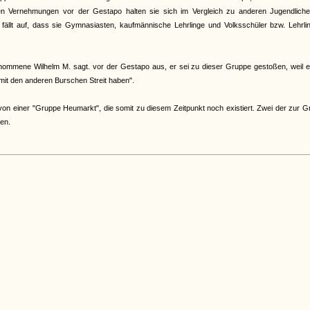
n Vernehmungen vor der Gestapo halten sie sich im Vergleich zu anderen Jugendliche
fällt auf, dass sie Gymnasiasten, kaufmännische Lehrlinge und Volksschüler bzw. Lehrli
mmene Wilhelm M. sagt. vor der Gestapo aus, er sei zu dieser Gruppe gestoßen, weil e
mit den anderen Burschen Streit haben".
von einer "Gruppe Heumarkt", die somit zu diesem Zeitpunkt noch existiert. Zwei der zur 
en.