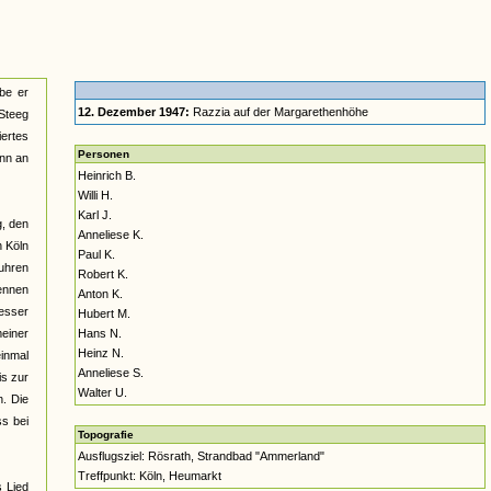
be er
12. Dezember 1947:
Razzia auf der Margarethenhöhe
 Steeg
ertes
Personen
ann an
Heinrich B.
Willi H.
Karl J.
g, den
Anneliese K.
n Köln
Paul K.
uhren
Robert K.
kennen
Anton K.
besser
Hubert M.
meiner
Hans N.
Heinz N.
inmal
Anneliese S.
is zur
Walter U.
n. Die
ss bei
Topografie
Ausflugsziel: Rösrath, Strandbad "Ammerland"
Treffpunkt: Köln, Heumarkt
 Lied