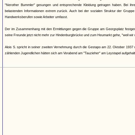
"Nerother Bummler" gesungen und entsprechende Kleidung getragen haben. Bei ihre
belastenden Informationen extrem zurück. Auch bei der sozialen Struktur der Gruppe 
Handwerksberufen sowie Arbeiter umfasst.
Der im Zusammenhang mit den Ermittlungen gegen die Gruppe am Georgsplatz festgeno
seine Freunde jetzt nicht mehr zur Hindenburgbrücke und zum Heumarkt gehe, "weil wir 
Alois S. spricht in seiner zweiten Vernehmung durch die Gestapo am 22. Oktober 1937 
zählenden Jugendlichen hätten sich am Vorabend am "Tauzieher" am Leystapel aufgehalt