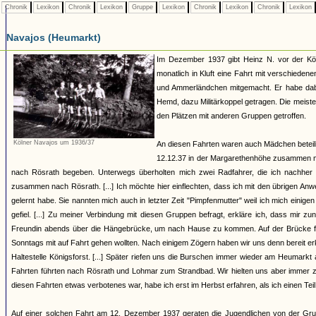
Chronik
Lexikon
Chronik
Lexikon
Gruppe
Lexikon
Chronik
Lexikon
Chronik
Lexikon
Navajos (Heumarkt)
Im Dezember 1937 gibt Heinz N. vor der Kö
monatlich in Kluft eine Fahrt mit verschied
und Ammerländchen mitgemacht. Er habe dabe
Hemd, dazu Militärkoppel getragen. Die meist
den Plätzen mit anderen Gruppen getroffen.
Kölner Navajos um 1936/37
An diesen Fahrten waren auch Mädchen beteilig
12.12.37 in der Margarethenhöhe zusammen mi
nach Rösrath begeben. Unterwegs überholten mich zwei Radfahrer, die ich nachher 
zusammen nach Rösrath. [...] Ich möchte hier einflechten, dass ich mit den übrigen An
gelernt habe. Sie nannten mich auch in letzter Zeit "Pimpfenmutter" weil ich mich eini
gefiel. [...] Zu meiner Verbindung mit diesen Gruppen befragt, erkläre ich, dass mir z
Freundin abends über die Hängebrücke, um nach Hause zu kommen. Auf der Brücke folg
Sonntags mit auf Fahrt gehen wollten. Nach einigem Zögern haben wir uns denn bereit e
Haltestelle Königsforst. [...] Später riefen uns die Burschen immer wieder am Heumark
Fahrten führten nach Rösrath und Lohmar zum Strandbad. Wir hielten uns aber immer z
diesen Fahrten etwas verbotenes war, habe ich erst im Herbst erfahren, als ich einen Te
Auf einer solchen Fahrt am 12. Dezember 1937 geraten die Jugendlichen von der Gru