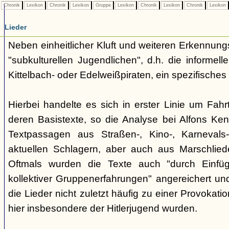
Chronik
Lexikon
Chronik
Lexikon
Gruppe
Lexikon
Chronik
Lexikon
Chronik
Lexikon
Lieder
Neben einheitlicher Kluft und weiteren Erkennung
"subkulturellen Jugendlichen", d.h. die informe
Kittelbach- oder Edelweißpiraten, ein spezifisches 
Hierbei handelte es sich in erster Linie um Fahr
deren Basistexte, so die Analyse bei Alfons K
Textpassagen aus Straßen-, Kino-, Karnevals
aktuellen Schlagern, aber auch aus Marschlie
Oftmals wurden die Texte auch "durch Einfü
kollektiver Gruppenerfahrungen" angereichert und 
die Lieder nicht zuletzt häufig zu einer Provokat
hier insbesondere der Hitlerjugend wurden.