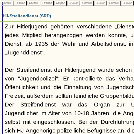
Chronik
Lexikon
Chronik
Lexikon
Gruppe
Lexikon
Chronik
Lexikon
Chronik
Lexikon
HJ-Streifendienst (SRD)
Zur Hitlerjugend gehörten verschiedene „Dienst
jedes Mitglied herangezogen werden konnte, u
Dienst, ab 1935 der Wehr und Arbeitsdienst, in
„Jugenddienst“.
Der Streifendienst der Hitlerjugend wurde schon 
von "Jugendpolizei": Er kontrollierte das Verha
Öffentlichkeit und die Einhaltung von Jugends
Freizeit, außerdem sollten feindliche Gruppenbil
Der Streifendienst war das Organ zur Üb
Jugendlicher im Alter von 10-18 Jahren, die Ang
selbst mit eingeschlossen. Bei der Durchführu
sich HJ-Angehörige polizeiliche Befugnisse an, di