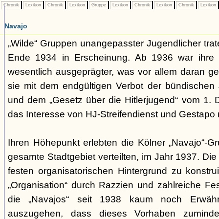
Chronik
Lexikon
Chronik
Lexikon
Gruppe
Lexikon
Chronik
Lexikon
Chronik
Lexikon
Navajo
„Wilde“ Gruppen unangepasster Jugendlicher trate
Ende 1934 in Erscheinung. Ab 1936 war ihre 
wesentlich ausgeprägter, was vor allem daran ge
sie mit dem endgültigen Verbot der bündischen
und dem „Gesetz über die Hitlerjugend“ vom 1. 
das Interesse von HJ-Streifendienst und Gestapo 
Ihren Höhepunkt erlebten die Kölner „Navajo“-Gr
gesamte Stadtgebiet verteilten, im Jahr 1937. Di
festen organisatorischen Hintergrund zu konstru
„Organisation“ durch Razzien und zahlreiche F
die „Navajos“ seit 1938 kaum noch Erwähn
auszugehen, dass dieses Vorhaben zumindes