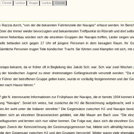
Chronik
Lexikon
Gruppe
Lexikon
Chronik
Razzia durch, "von der die bekannten Fahrtenziele der Navajos" erfasst werden. Im Beric
iner der immer wieder bevorzugten und bekanntesten Treffpunkte ist Rösrath und dort selb
ineren Nebenbau würden sich die einzelnen Gruppen der Navajos treffen, Lieder singen un
treife befanden sich gegen 17 Uhr elf jüngere Personen in dem besagten Raum. Ihr G
Sämtliche Personen trugen Teile bündischer Tracht. Sie führten zwei Klampfen mit sich, mit
Gestapo bekannt, da er früher oft in Begleitung des Jakob Sch. war. Sch. war zwei Wochen
der bündischen Jugend zu einer dreimonatigen Gefängnisstrafe verurteilt worden: "Da er
er Führer der betroffenen Gruppe gelten kann, wurde er vorläufig festgenommen und der G
nten nach Hause fahren."
ibt N. interessante Informationen zur Frühphase der Navajos, die er bereits 1934 kennen l
ng "Navajos". Soviel ich weiss, hat zunächst die HJ die Bezeichnung aufgebracht, weil s
en Art wohl unter die Indianer einreihte." Die Gegensätze zwischen HJ und Navajos best
hätten sich an einzelnen Strassenecken gebildet, wie Alte Mauer am Bach usw. "Die einz
sflugsorten und lernten sich nun näher kennen. Die Folge war, dass sich die einzelnen G
inzigen Zweck der Kennzeichnung der Gesinnungsgenossen hat, bildete sich allmählig herau
t, die den Gegensatz zwischen HJ und den Gruppen hervorrief. Weiter waren viele ehemali