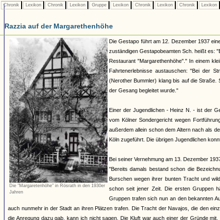
Chronik
Lexikon
Chronik
Lexikon
Gruppe
Lexikon
Chronik
Lexikon
Chronik
Lexikon
Razzia auf der Margarethenhöhe
Die Gestapo führt am 12. Dezember 1937 eine 
zuständigen Gestapobeamten Sch. heißt es: "E
Restaurant "Margarethenhöhe"." In einem kle
Fahrtenerlebnisse austauschen: "Bei der S
(Nerother Bummler) klang bis auf die Straße. 
der Gesang begleitet wurde."
Einer der Jugendlichen - Heinz N. - ist der 
vom Kölner Sondergericht wegen Fortführung 
außerdem allein schon dem Altern nach als d
Köln zugeführt. Die übrigen Jugendlichen kon
Bei seiner Vernehmung am 13. Dezember 1937 g
"Bereits damals bestand schon die Bezeichnu
Burschen wegen ihrer bunten Tracht und wild
Die "Margaretenhöhe" in Rösrath in den 1930er
schon seit jener Zeit. Die ersten Gruppen 
Jahren
Gruppen trafen sich nun an den bekannten Au
auch nunmehr in der Stadt an ihren Plätzen trafen. Die Tracht der Navajos, die den e
die Anregung dazu gab, kann ich nicht sagen. Die Kluft war auch einer der Gründe mi