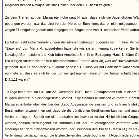
Mitglieder bei den Navajos, die ihre Unlust über den HJ-Dienst zeigten."
Zu dem Treffen auf der Margaretenhöhe sagt N. aus, dass sich die Jugendlichen Witz
gesungen worden, u.a. das Lied von den Nerother Bummlern, das er nicht mitgesungen h
wegen Fluchtgefahr gestellt und entgegen der Bittgesuche von N. und seiner Eltern aufrec
Es folgen zahlreiche Vernehmungen der übrigen beteiligten Jugendlichen. In ihrer Ver
"Singkreis" von Maria M. ausgeliehen habe, die wie sie am Heumarkt verkehre. Sie le
Navajogrüßen, Liedern und Kluft liefert Anneliese S. in ihrer Befragung. Hans N. hätte G
Die übrigen streiten bis auf ihre unternommenen Fahrten alles ab, was auf Navajoaktivi
gemacht. Kurt U. saht aus: "Auf Vorhalt gebe ich zu, dass wir auf Fahrt nicht wünscht
nunmehr zu, dass es sich bei der von mir getragenen Bluse um die Jungenschaftsbluse 
D.J.1.11 waren."
10 Tage nach der Razzia - am 22. Dezember 1937 - fasst Gestapomann Sch. in einem Be
leugnen und erst auf eindringlichsten Vorhalt Teilgeständnisse ablegen würden: "Es ent
Margarethenhöhe über das bei der Stapo Auszusagende einigten und sich auch strikte 
Bestimmtheit anzunehmen sei, dass sie die bündischen Grußformen kannten und anwa
Verbotes pflegten. Sie dürften sich ausnahmslos bewusst zu der HJ-feindlichen Gruppe 
worden, dessen Herausgeber ein Hermann Sch. sei. Im vorliegenden Verfahren wird d
eindringlichst darauf hingewiesen worden, der Verleiherin des Buches (Maria M.) nicht
Verbindung, die daraufhin auf die letzten Seiten des Liederbuchs ein HJ-Lied niederschr