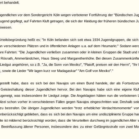
t behandelt.
ugendlichen vor dem Sondergericht Köln wegen verbotener Fortführung der "Bündischen Jug
end gepflegt, auf Fahrten Kluft getragen, die sich der Kleidung der früheren bündischen 
gewesen.
Urteilsbegründung heißt es: "In Köln befanden sich seit etwa 1934 Jugendgruppen, die sic
 an verschiedenen Plätzen und in öffentlichen Anlagen u.a. auf dem Heumarkt." Sodann wer
ihre Fahrten: "Die Jugendlichen verließen zusammen oder in kleinen Gruppen die Stadt und 
en Rösrath, Ammerländchen, Haus Steeg und Margarethenhöhe. Bei diesen Zusammenkünfte
gut angehören, so z.B. "Ja, die Sonn von Mexiko", "Platoff, preisen wir den Herrn", "Ihr 
, sowie die Lieder "Wir lagen kurz vor Madagaskar" "Am Golf von Mexiko"."
tgestellt habe, dass es sich bei den Navajos um einen Bund handele, der als Fortsetzun
isteshaltung dieser Jugendlichen hervor. Bei den Navajos habe sich eine eigene Kluf
geneigt, was insbesondere ihr Liedgut zeige. Die Angeklagten hätten nun die verbotenen 
izei schon vorher in verschiedenen Fällen gegen Navajos eingeschritten war. Deshalb sei
zu bestrafen. Die übrigen Jugendlichen werden "trotz erheblicher Verdachtsmomente" vo
berücksichtigt geblieben, dass es sich bei den Navajos um eine undisziplinierte Gruppe ha
ite ist mildernd berücksichtigt worden, dass die Verurteilten durchweg im jugendlichen Alter
r Beeinflussung älterer Personen, insbesondere des zu einer Gefängnisstrafe von zwei M