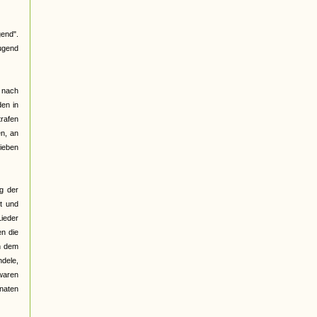
end".
Jugend
h nach
den in
trafen
n, an
lieben
g der
t und
Lieder
en die
n dem
ndele,
 waren
onaten