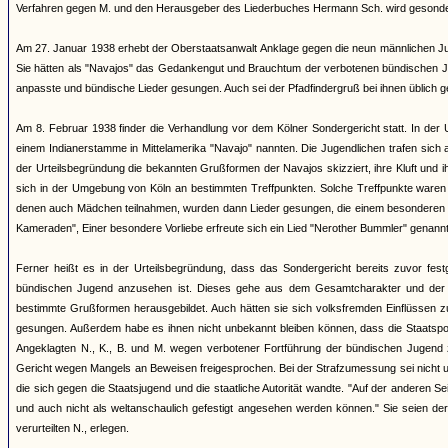
Verfahren gegen M. und den Herausgeber des Liederbuches Hermann Sch. wird gesonder
Am 27. Januar 1938 erhebt der Oberstaatsanwalt Anklage gegen die neun männlichen J
Sie hätten als "Navajos" das Gedankengut und Brauchtum der verbotenen bündischen Jug
anpasste und bündische Lieder gesungen. Auch sei der Pfadfindergruß bei ihnen üblich 
Am 8. Februar 1938 finder die Verhandlung vor dem Kölner Sondergericht statt. In der 
einem Indianerstamme in Mittelamerika "Navajo" nannten. Die Jugendlichen trafen sich
der Urteilsbegründung die bekannten Grußformen der Navajos skizziert, ihre Kluft und 
sich in der Umgebung von Köln an bestimmten Treffpunkten. Solche Treffpunkte war
denen auch Mädchen teilnahmen, wurden dann Lieder gesungen, die einem besonderen Lied
Kameraden", Einer besondere Vorliebe erfreute sich ein Lied "Nerother Bummler" genannt
Ferner heißt es in der Urteilsbegründung, dass das Sondergericht bereits zuvor fes
bündischen Jugend anzusehen ist. Dieses gehe aus dem Gesamtcharakter und der Ge
bestimmte Grußformen herausgebildet. Auch hätten sie sich volksfremden Einflüssen zu
gesungen. Außerdem habe es ihnen nicht unbekannt bleiben können, dass die Staatspol
Angeklagten N., K., B. und M. wegen verbotener Fortführung der bündischen Jugend 
Gericht wegen Mangels an Beweisen freigesprochen. Bei der Strafzumessung sei nicht un
die sich gegen die Staatsjugend und die staatliche Autorität wandte. "Auf der anderen Se
und auch nicht als weltanschaulich gefestigt angesehen werden können." Sie seien de
verurteilten N., erlegen.