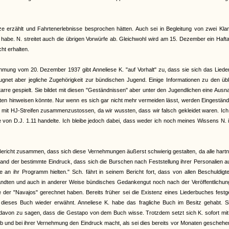
e erzählt und Fahrtenerlebnisse besprochen hätten. Auch sei in Begleitung von zwei Kla
abe. N. streitet auch die übrigen Vorwürfe ab. Gleichwohl wird am 15. Dezember ein Haft
ht erhalten.
nehmung vom 20. Dezember 1937 gibt Anneliese K. "auf Vorhalt" zu, dass sie sich das Lied
ugnet aber jegliche Zugehörigkeit zur bündischen Jugend. Einige Informationen zu den üb
itarre gespielt. Sie bildet mit diesen "Geständnissen" aber unter den Jugendlichen eine Aus
täten hinweisen könnte. Nur wenn es sich gar nicht mehr vermeiden lässt, werden Eingestän
en mit HJ-Streifen zusammenzustossen, da wir wussten, dass wir falsch gekleidet waren. Ic
von D.J. 1.11 handelte. Ich bleibe jedoch dabei, dass weder ich noch meines Wissens N. 
richt zusammen, dass sich diese Vernehmungen äußerst schwierig gestalten, da alle hart
stand der bestimmte Eindruck, dass sich die Burschen nach Feststellung ihrer Personalien a
an ihr Programm hielten." Sch. fährt in seinem Bericht fort, dass von allen Beschuldigt
ndten und auch in anderer Weise bündisches Gedankengut noch nach der Veröffentlichun
der "Navajos" gerechnet haben. Bereits früher sei die Existenz eines Liederbuches festge
ieses Buch wieder erwähnt. Anneliese K. habe das fragliche Buch im Besitz gehabt. Si
s davon zu sagen, dass die Gestapo von dem Buch wisse. Trotzdem setzt sich K. sofort mit
ieb und bei ihrer Vernehmung den Eindruck macht, als sei dies bereits vor Monaten geschehe