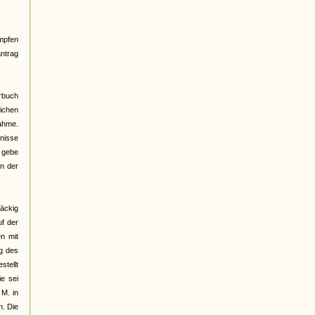
mpfen
antrag
erbuch
lichen
nahme.
dnisse
h gebe
in der
näckig
uf der
en mit
g des
stellt
e sei
 M. in
n. Die