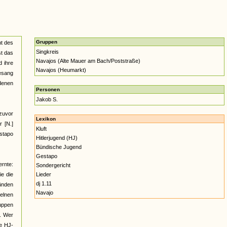
Gruppen
ht des
Singkreis
st das
Navajos (Alte Mauer am Bach/Poststraße)
d ihre
Navajos (Heumarkt)
esang
 denen
Personen
Jakob S.
 zuvor
Lexikon
 [N.]
Kluft
estapo
Hitlerjugend (HJ)
Bündische Jugend
Gestapo
ernte:
Sondergericht
ie die
Lieder
dj 1.11
ünden
Navajo
elnen
ruppen
s. Wer
ge HJ-