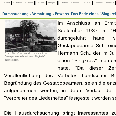
Chronik
Lexikon
Chronik
Lexikon
Gruppe
Lexikon
Chronik
Lexikon
Chronik
Lexikon
Durchsuchung - Verhaftung - Prozess: Das Ende eines "Singkre
Im Anschluss an Ermit
September 1937 im "H
durchgeführt hatte, 
Gestapobeamte Sch. ein
Hermann Sch., der im Jul
"Haus Steeg" in Rösrath: Hier wurde die
Gestapo erstmals auf den "Singkreis"
einen "Singkreis" mehrer
aufmerksam.
hatte. "Da dieser Zei
Veröffentlichung des Verbotes bündischer Be
Begründung des Gestapobeamten, seien die ents
aufgenommen worden, in deren Verlauf der V
"Verbreiter des Liederheftes" festgestellt worden se
Die Hausdurchsuchung bringt Interessantes z