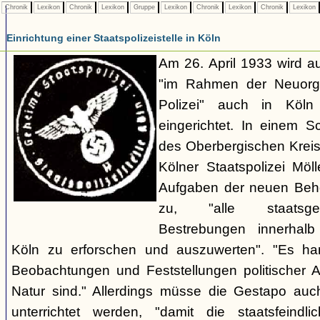
Chronik
Lexikon
Chronik
Lexikon
Gruppe
Lexikon
Chronik
Lexikon
Chronik
Lexikon
Einrichtung einer Staatspolizeistelle in Köln
Am 26. April 1933 wird au
"im Rahmen der Neuorgan
Polizei" auch in Köln e
eingerichtet. In einem 
des Oberbergischen Kreise
Kölner Staatspolizei Möl
Aufgaben der neuen Behör
zu, "alle staatsgefä
Bestrebungen innerhalb
Köln zu erforschen und auszuwerten". "Es ha
Beobachtungen und Feststellungen politischer Art,
Natur sind." Allerdings müsse die Gestapo auc
unterrichtet werden, "damit die staatsfeind