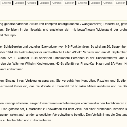
Chronik
Lexikon
Gruppe
Lexikon
Chronik
Lexikon
Chronik
Lexikon
Chronik
Lexikon
ung gesellschaftlicher Strukturen kämpfen untergetauchte Zwangsarbeiter, Deserteure, gef
n. Sie leben in der Illegalität und entziehen sich mit bewaffnetem Widerstand der droh
und Gestapo.
her Schießereien und gezielter Exekutionen von NS-Funktionären. So wird am 20. Septembe
ber 1944 der Polizei-Inspektor und Politische Leiter Wilhelm Schiefer und am 28. Septembe
ossen. Am 1. Oktober 1944 schießen unbekannte Personen in der Subbelratherstr. aus 
den der Wächter Wilhelm Klockenberg, HJ-Streifenführer Franz-Karl Haan und SA-Mann K
kannt entkommen.
 Einsatz ihres Verfolgungsapparats. Sie verschärften Kontrollen, Razzien und Streifen
inand Kütter ein, das die Vorfälle in Ehrenfeld mit brutalen Mitteln aufklären und die Sit
igen Zwangsarbeitern, einigen Deserteuren und ehemaligen kommunistischen Funktionären z
lan gefasst hat, Ostarbeiter zu bewaffnen mit dem Ziele, bei einer drohenden Invasion s
Agenten seien auch an der angeblichen Verschwörung beteiligt. Den Vorfall nimmt die Gesta
s zu beobachten und zu kontrollieren.