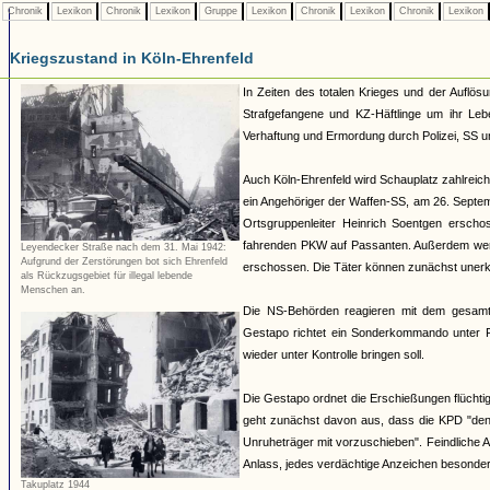
Chronik
Lexikon
Chronik
Lexikon
Gruppe
Lexikon
Chronik
Lexikon
Chronik
Lexikon
Kriegszustand in Köln-Ehrenfeld
In Zeiten des totalen Krieges und der Auflös
Strafgefangene und KZ-Häftlinge um ihr Lebe
Verhaftung und Ermordung durch Polizei, SS 
Auch Köln-Ehrenfeld wird Schauplatz zahlreic
ein Angehöriger der Waffen-SS, am 26. Septem
Ortsgruppenleiter Heinrich Soentgen ersch
fahrenden PKW auf Passanten. Außerdem wer
Leyendecker Straße nach dem 31. Mai 1942:
Aufgrund der Zerstörungen bot sich Ehrenfeld
erschossen. Die Täter können zunächst uner
als Rückzugsgebiet für illegal lebende
Menschen an.
Die NS-Behörden reagieren mit dem gesamten
Gestapo richtet ein Sonderkommando unter Ferd
wieder unter Kontrolle bringen soll.
Die Gestapo ordnet die Erschießungen flücht
geht zunächst davon aus, dass die KPD "den P
Unruheträger mit vorzuschieben". Feindliche 
Anlass, jedes verdächtige Anzeichen besonder
Takuplatz 1944