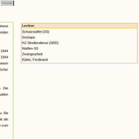
Chronik
Lexikon
lohene
Schutzstaffel (SS)
enden
Gestapo
HJ-Streifendienst (SRD)
Waffen-SS
r 1944
Zwangsarbeit
r 1944
Kütter, Ferdinand
einem
öcher
. Die
uation
u. Sie
ie als
po zum