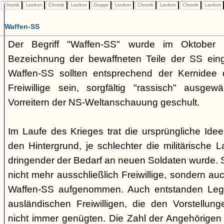
Chronik
Lexikon
Chronik
Lexikon
Gruppe
Lexikon
Chronik
Lexikon
Chronik
Lexikon
Waffen-SS
Der Begriff "Waffen-SS" wurde im Oktober
Bezeichnung der bewaffneten Teile der SS eing
Waffen-SS sollten entsprechend der Kernidee
Freiwillige sein, sorgfältig "rassisch" ausge
Vorreitern der NS-Weltanschauung geschult.
Im Laufe des Krieges trat die ursprüngliche Idee
den Hintergrund, je schlechter die militärische
dringender der Bedarf an neuen Soldaten wurde. 
nicht mehr ausschließlich Freiwillige, sondern au
Waffen-SS aufgenommen. Auch entstanden Legi
ausländischen Freiwilligen, die den Vorstellun
nicht immer genügten. Die Zahl der Angehörige