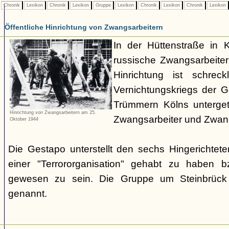
Chronik
Lexikon
Chronik
Lexikon
Gruppe
Lexikon
Chronik
Lexikon
Chronik
Lexikon
Öffentliche Hinrichtung von Zwangsarbeitern
In der Hüttenstraße in 
russische Zwangsarbeiter 
Hinrichtung ist schrec
Vernichtungskriegs der 
Trümmern Kölns unterge
Hinrichtung von Zwangsarbeitern am 25.
Zwangsarbeiter und Zwang
Oktober 1944
Die Gestapo unterstellt den sechs Hingerichte
einer "Terrororganisation" gehabt zu haben bz
gewesen zu sein. Die Gruppe um Steinbrück w
genannt.