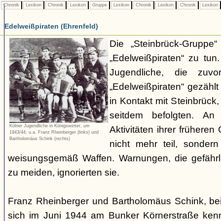
Chronik
Lexikon
Chronik
Lexikon
Gruppe
Lexikon
Chronik
Lexikon
Chronik
Lexikon
Edelweißpiraten (Ehrenfeld)
Die „Steinbrück-Gruppe“
„Edelweißpiraten“ zu tun
Jugendliche, die zuv
„Edelweißpiraten“ gezähl
in Kontakt mit Steinbrüc
seitdem befolgten. An
Kölner Jugendliche in Königswinter, um
Aktivitäten ihrer früher
1943/44; u.a. Franz Rheinberger (links) und
Bartholomäus Schink (rechts)
nicht mehr teil, sondern
weisungsgemäß Waffen. Warnungen, die gefährl
zu meiden, ignorierten sie.
Franz Rheinberger und Bartholomäus Schink, be
sich im Juni 1944 am Bunker Körnerstraße kenn