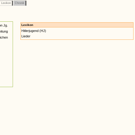
Lexikon
Chronik
Lexikon
on Jg.
Hitlerjugend (HJ)
itung
Lieder
ichen