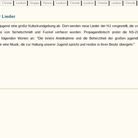
Chronik
Lexikon
Gruppe
Person
Lexikon
Chronik
Lexikon
Chronik
Lexikon
Chronik
 Lieder
jugend eine große Kulturkundgebung ab. Dort werden neue Lieder der HJ vorgestellt, die v
 von Sichelschmidt und Fuckel verfasst wurden. Propagandistisch preist die NS-Ze
 folgenden Worten an: "Die innere Anteilnahme und die Beherztheit der großen jugendl
 eine Musik, die zur Haltung unserer Jugend spricht und restlos in ihren Besitz übergeht."