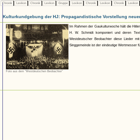
Chronik
Lexikon
Chronik
Lexikon
Gruppe
Lexikon
Chronik
Lexikon
Chronik
Lexikon
Kulturkundgebung der HJ: Propagandistische Vorstellung neuer
Im Rahmen der Gaukulturwoche hält die Hitler
H. W. Schmidt komponiert und deren Texte
Westdeutscher Beobachter diese Lieder mit
Singgemeinde ist der eindeutige Wertmesser für
Foto aus dem "Westdeutschen Beobachter"