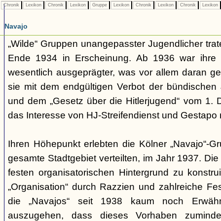
Chronik
Lexikon
Chronik
Lexikon
Gruppe
Lexikon
Chronik
Lexikon
Chronik
Lexikon
Navajo
„Wilde“ Gruppen unangepasster Jugendlicher trate
Ende 1934 in Erscheinung. Ab 1936 war ihre 
wesentlich ausgeprägter, was vor allem daran ge
sie mit dem endgültigen Verbot der bündischen
und dem „Gesetz über die Hitlerjugend“ vom 1. 
das Interesse von HJ-Streifendienst und Gestapo 
Ihren Höhepunkt erlebten die Kölner „Navajo“-Gr
gesamte Stadtgebiet verteilten, im Jahr 1937. Di
festen organisatorischen Hintergrund zu konstru
„Organisation“ durch Razzien und zahlreiche F
die „Navajos“ seit 1938 kaum noch Erwähn
auszugehen, dass dieses Vorhaben zumindes