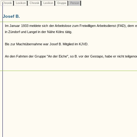
Chronik
Lexikon
Chronik
Lexikon
Gruppe
Person
Josef B.
Im Januar 1933 meldete sich der Arbeitslose zum Freiwilligen Arbeitsdienst (FAD), dem 
in Zündorf und Langel in der Nähe Kölns tätig.
Bis zur Machtübernahme war Josef B. Mitglied im KJVD.
An den Fahrten der Gruppe "An der Eiche", so B. vor der Gestapo, habe er nicht teilge