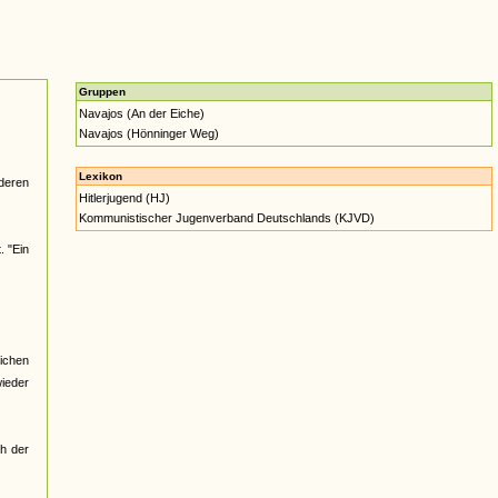
Gruppen
Navajos (An der Eiche)
Navajos (Hönninger Weg)
Lexikon
deren
Hitlerjugend (HJ)
Kommunistischer Jugenverband Deutschlands (KJVD)
. "Ein
ichen
wieder
h der