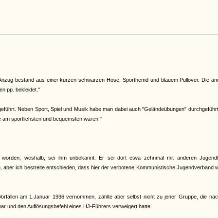
Anzug bestand aus einer kurzen schwarzen Hose, Sporthemd und blauem Pullover. Die an
n pp. bekleidet."
geführt. Neben Sport, Spiel und Musik habe man dabei auch "Geländeübungen" durchgeführt
 sie am sportlichsten und bequemsten waren."
worden; weshalb, sei ihm unbekannt. Er sei dort etwa zehnmal mit anderen Jugendl
 aber ich bestreite entschieden, dass hier der verbotene Kommunistische Jugendverband 
rfällen am 1.Januar 1936 vernommen, zählte aber selbst nicht zu jener Gruppe, die nac
r und den Auflösungsbefehl eines HJ-Führers verweigert hatte.