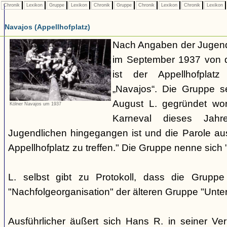
Chronik
Lexikon
Gruppe
Lexikon
Chronik
Gruppe
Chronik
Lexikon
Chronik
Lexikon
Navajos (Appellhofplatz)
Nach Angaben der Jugendl
im September 1937 von d
ist der Appellhofplatz
„Navajos“. Die Gruppe s
August L. gegründet wor
Kölner Navajos um 1937
Karneval dieses Jah
Jugendlichen hingegangen ist und die Parole a
Appellhofplatz zu treffen." Die Gruppe nenne sich 
L. selbst gibt zu Protokoll, dass die Gruppe
"Nachfolgeorganisation" der älteren Gruppe "Unt
Ausführlicher äußert sich Hans R. in seiner V