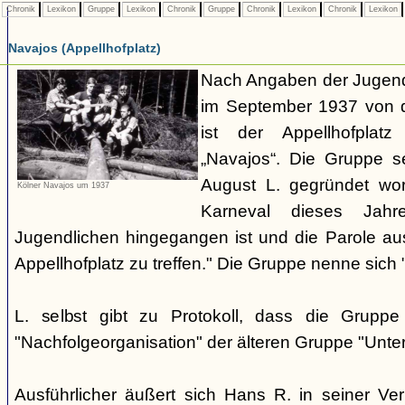
Chronik
Lexikon
Gruppe
Lexikon
Chronik
Gruppe
Chronik
Lexikon
Chronik
Lexikon
Navajos (Appellhofplatz)
Nach Angaben der Jugendl
im September 1937 von d
ist der Appellhofplatz
„Navajos“. Die Gruppe s
August L. gegründet wor
Kölner Navajos um 1937
Karneval dieses Jah
Jugendlichen hingegangen ist und die Parole a
Appellhofplatz zu treffen." Die Gruppe nenne sich 
L. selbst gibt zu Protokoll, dass die Gruppe
"Nachfolgeorganisation" der älteren Gruppe "Unt
Ausführlicher äußert sich Hans R. in seiner V