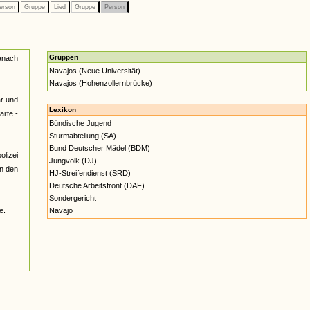
erson
Gruppe
Lied
Gruppe
Person
Gruppen
Danach
Navajos (Neue Universität)
Navajos (Hohenzollernbrücke)
ar und
Lexikon
rte -
Bündische Jugend
Sturmabteilung (SA)
Bund Deutscher Mädel (BDM)
olizei
Jungvolk (DJ)
an den
HJ-Streifendienst (SRD)
Deutsche Arbeitsfront (DAF)
Sondergericht
e.
Navajo