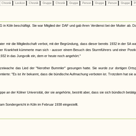
Chronik
Lexikon
Chronik
Gruppe
Chronik
Gruppe
Person
Gruppe
Person
Gruppe
P
G in Köln beschäftigt. Sie war Mitglied der DAF und gab ihren Verdienst bei der Mutter ab. 
ter mir die Mitgliedschaft verbot, mit der Begründung, dass dieser bereits 1932 in der SA w
er Krankheit kümmerte man sich - ausser einem Besuch des Sturmführers und einer Postka
1932 in das Jungvolk ein, dem er heute noch angehört."
olizeiwache das Lied der "Nerother Bummler" gesungen hatte. Sie wurde zur dortigen Ortsp
ntierte: "Es ist ihr bekannt, dass die bündische Aufmachung verboten ist. Trotzdem hat sie 
 an der Kölner Universität, der sie angehörte, bestritt aber, dass sie sich bündisch betätig
m Sondergericht in Köln im Februar 1938 eingestellt.