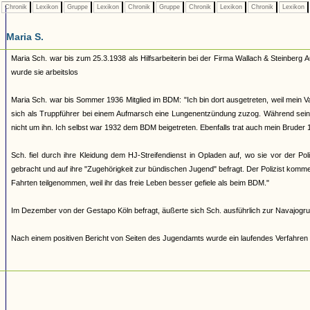
Chronik
Lexikon
Gruppe
Lexikon
Chronik
Gruppe
Chronik
Lexikon
Chronik
Lexikon
Maria S.
Maria Sch. war bis zum 25.3.1938 als Hilfsarbeiterin bei der Firma Wallach & Steinberg A
wurde sie arbeitslos
Maria Sch. war bis Sommer 1936 Mitglied im BDM: "Ich bin dort ausgetreten, weil mein Va
sich als Truppführer bei einem Aufmarsch eine Lungenentzündung zuzog. Während sein
nicht um ihn. Ich selbst war 1932 dem BDM beigetreten. Ebenfalls trat auch mein Bruder 
Sch. fiel durch ihre Kleidung dem HJ-Streifendienst in Opladen auf, wo sie vor der P
gebracht und auf ihre "Zugehörigkeit zur bündischen Jugend" befragt. Der Polizist komme
Fahrten teilgenommen, weil ihr das freie Leben besser gefiele als beim BDM."
Im Dezember von der Gestapo Köln befragt, äußerte sich Sch. ausführlich zur Navajogruppe
Nach einem positiven Bericht von Seiten des Jugendamts wurde ein laufendes Verfahren a