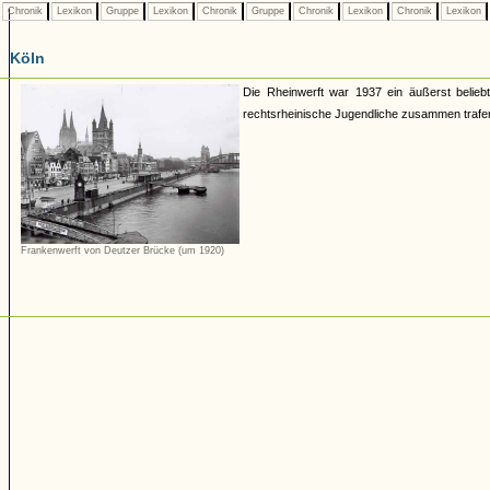
Chronik
Lexikon
Gruppe
Lexikon
Chronik
Gruppe
Chronik
Lexikon
Chronik
Lexikon
Köln
Die Rheinwerft war 1937 ein äußerst beliebt
rechtsrheinische Jugendliche zusammen trafe
Frankenwerft von Deutzer Brücke (um 1920)