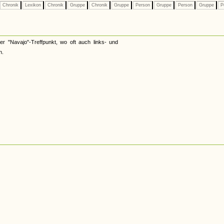
Chronik
Lexikon
Chronik
Gruppe
Chronik
Gruppe
Person
Gruppe
Person
Gruppe
P
er "Navajo"-Treffpunkt, wo oft auch links- und
n.