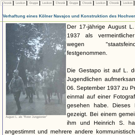
Chronik
Lexikon
Gruppe
Lexikon
Chronik
Gruppe
Chronik
Lexikon
Chronik
Lexikon
Verhaftung eines Kölner Navajos und Konstruktion des Hochverra
Der 17-jährige August L
1937 als vermeintliche
wegen "staatsfeind
festgenommen.
Die Gestapo ist auf L. 
Jugendlichen aufmerksa
06. September 1937 zu Pro
einmal auf einer Fotogra
gesehen habe. Dieses F
gezeigt. Bei einem geme
August L. als "Roter Jungpionier"
ihm und Heinrich S. hab
angestimmt und mehrere andere kommunistisch