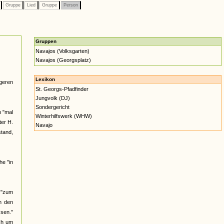
n
Gruppe
Lied
Gruppe
Person
Gruppen
Navajos (Volksgarten)
Navajos (Georgsplatz)
Lexikon
ngeren
St. Georgs-Pfadfinder
Jungvolk (DJ)
Sondergericht
n "mal
Winterhilfswerk (WHW)
ter H.
Navajo
stand,
he "in
 "zum
n den
sen."
ch um