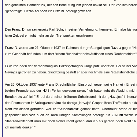
den geheimen Händedruck, dessen Bedeutung ihm jedoch unklar sei. Der von ihm bereits z
"geohrfeigt". Hieran sei noch ein Fritz Br. beteiligt gewesen.
Den Franz D., so seinerseits Karl Schr. in seiner Vernehmung, kenne er. Er habe bis 
jener Zeit sei er nicht mehr an den Treffpunkten erschienen.
Franz D. wurde am 21. Oktober 1937 im Rahmen der groß angelegten Razzia gegen "Nav
zum Geschäft befunden, um dort "einem Buchhalter beim Auffinden eines Rechenfehlers" 
Er wurde nach der Vernehmung ins Polizeigefängnis Klingelpütz überstellt. Bei seiner 
Navajos getroffen zu haben. Gleichzeitig bestritt er aber nochmals eine "staatsfeindliche 
Am 26. Oktober 1937 legte Franz D. schriftlichen Einspruch gegen seine Haft ein. Er sei
beiden Freunde aus der HJ in Ferien gewesen seien. "Ich hatte nicht die Absicht, mich 
Berufskreis aufhielt." Er sei durch einen früheren Schulfreund mit den „Navajos“ in Kont
den Festnahmen im Volksgarten hätte die dortige „Navajo“-Gruppe ihren Treffpunkt auf den
nicht mit diesen getroffen, weil er "Stubenarrest" gehabt hätte. Überhaupt stehe er 
gespendet und sich auch an allen übrigen Sammlungen beteiligt. "In Zukunft werde i
Staatsanwaltschaft muß mir doch sicher recht geben, daß ich als gerade noch nicht 16 
ich niemals denken."