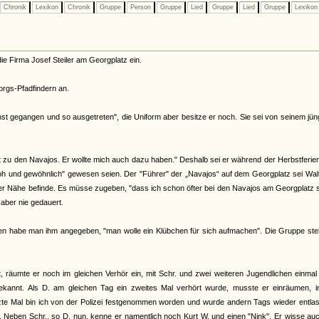
Chronik
Lexikon
Chronik
Gruppe
Person
Gruppe
Lied
Gruppe
Lied
Gruppe
Lexiko
ie Firma Josef Steiler am Georgplatz ein.
orgs-Pfadfindern an.
st gegangen und so ausgetreten", die Uniform aber besitze er noch. Sie sei von seinem jü
rt zu den Navajos. Er wollte mich auch dazu haben." Deshalb sei er während der Herbstferie
 roh und gewöhnlich" gewesen seien. Der "Führer" der „Navajos“ auf dem Georgplatz sei Wal
arer Nähe befinde. Es müsse zugeben, "dass ich schon öfter bei den Navajos am Georgplatz 
aber nie gedauert.
en habe man ihm angegeben, "man wolle ein Klübchen für sich aufmachen". Die Gruppe ste
räumte er noch im gleichen Verhör ein, mit Schr. und zwei weiteren Jugendlichen einmal
annt. Als D. am gleichen Tag ein zweites Mal verhört wurde, musste er einräumen, i
zte Mal bin ich von der Polizei festgenommen worden und wurde andern Tags wieder entlas
 Neben Schr., so D. nun, kenne er namentlich noch Kurt W. und einen "Nink". Er wisse au