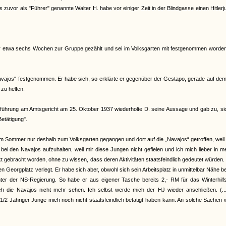
uvor als "Führer" genannte Walter H. habe vor einiger Zeit in der Blindgasse einen Hitler
vor etwa sechs Wochen zur Gruppe gezählt und sei im Volksgarten mit festgenommen worden
ajos" festgenommen. Er habe sich, so erklärte er gegenüber der Gestapo, gerade auf de
zu helfen.
Vorführung am Amtsgericht am 25. Oktober 1937 wiederholte D. seine Aussage und gab zu, si
Betätigung".
 im Sommer nur deshalb zum Volksgarten gegangen und dort auf die „Navajos“ getroffen, weil
bei den Navajos aufzuhalten, weil mir diese Jungen nicht gefielen und ich mich lieber in 
akt gebracht worden, ohne zu wissen, dass deren Aktivitäten staatsfeindlich gedeutet würden
 Georgplatz verlegt. Er habe sich aber, obwohl sich sein Arbeitsplatz in unmittelbar Nähe b
hinter der NS-Regierung. So habe er aus eigener Tasche bereits 2,- RM für das Winterhil
ch die Navajos nicht mehr sehen. Ich selbst werde mich der HJ wieder anschließen. (...
1/2-Jähriger Junge mich noch nicht staatsfeindlich betätigt haben kann. An solche Sachen