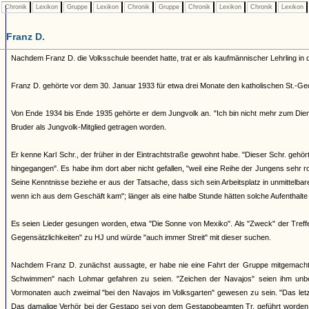
Chronik
Lexikon
Gruppe
Lexikon
Chronik
Gruppe
Chronik
Lexikon
Chronik
Lexikon
Franz D.
Nachdem Franz D. die Volksschule beendet hatte, trat er als kaufmännischer Lehrling in d
Franz D. gehörte vor dem 30. Januar 1933 für etwa drei Monate den katholischen St.-Ge
Von Ende 1934 bis Ende 1935 gehörte er dem Jungvolk an. "Ich bin nicht mehr zum Dien
Bruder als Jungvolk-Mitglied getragen worden.
Er kenne Karl Schr., der früher in der Eintrachtstraße gewohnt habe. "Dieser Schr. gehö
hingegangen". Es habe ihm dort aber nicht gefallen, "weil eine Reihe der Jungens sehr
Seine Kenntnisse beziehe er aus der Tatsache, dass sich sein Arbeitsplatz in unmittelb
wenn ich aus dem Geschäft kam"; länger als eine halbe Stunde hätten solche Aufenthalte 
Es seien Lieder gesungen worden, etwa "Die Sonne von Mexiko". Als "Zweck" der Treff
Gegensätzlichkeiten" zu HJ und würde "auch immer Streit" mit dieser suchen.
Nachdem Franz D. zunächst aussagte, er habe nie eine Fahrt der Gruppe mitgemacht, 
Schwimmen" nach Lohmar gefahren zu seien. "Zeichen der Navajos" seien ihm unbek
Vormonaten auch zweimal "bei den Navajos im Volksgarten" gewesen zu sein. "Das let
Das damalige Verhör bei der Gestapo sei von dem Gestapobeamten Tr. geführt worden.