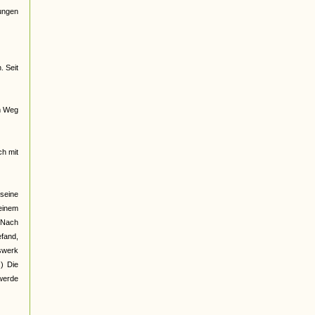
jungen
. Seit
m Weg
ch mit
 seine
meinem
. Nach
efand,
fswerk
) Die
 werde