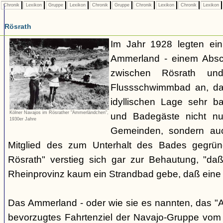
Chronik
Lexikon
Gruppe
Lexikon
Chronik
Gruppe
Chronik
Lexikon
Chronik
Lexikon
Rösrath
Im Jahr 1928 legten ein
Ammerland - einem Absch
zwischen Rösrath und
Flussschwimmbad an, da
idyllischen Lage sehr b
Kölner Navajos im Rösrather "Ammerländchen",
und Badegäste nicht n
1930er Jahre
Gemeinden, sondern au
Mitglied des zum Unterhalt des Bades gegrün
Rösrath" verstieg sich gar zur Behautung, "da
Rheinprovinz kaum ein Strandbad gebe, daß eine
Das Ammerland - oder wie sie es nannten, das "
bevorzugtes Fahrtenziel der Navajo-Gruppe vom 