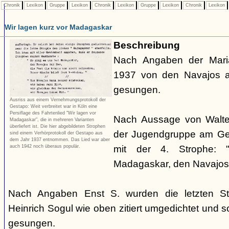
Chronik
Lexikon
Gruppe
Lexikon
Chronik
Lexikon
Gruppe
Lexikon
Chronik
Lexikon
Wir lagen kurz vor Madagaskar
Beschreibung
Nach Angaben der Mari
1937 von den Navajos a
gesungen.
Ausriss aus einem Vernehmungsprotokoll der
Gestapo: Weit verbreitet war in Köln eine
Persiflage des Fahrtenlied "Wir lagen vor
Nach Aussage von Walte
Madagaskar", die in mehreren Varianten
überliefert ist. Die hier abgebildeten Strophen
der Jugendgruppe am Geo
sind einem Verhörprotokoll der Gestapo aus
dem Jahr 1937 entnommen. Das Lied war aber
auch 1942 noch überaus populär.
mit der 4. Strophe:
Madagaskar, den Navajos 
Nach Angaben Enst S. wurden die letzten S
Heinrich Sogul wie oben zitiert umgedichtet und 
gesungen.