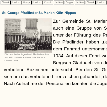
Chronik
Lexikon
Gruppe
Lexikon
Chronik
Lexikon
Gruppe
Lexikon
Chronik
Lexikon
St. Georgs-Pfadfinder St. Marien Köln-Nippes
Zur Gemeinde St. Marien
auch eine Gruppe von St
unter der Führung des P
Die Pfadfinder haben u.
dem Fahrrad unternomme
1934. Auf dieser Fahrt w
Die katholische Jugend und Pfadfinderschaft
aus Köln nach der Audienz beim Pabst im
Oktober 1934
Bergisch Gladbach von d
verbotene Abzeichen untersucht. Bei den St. Ge
sich um das verbotene Lilienzeichen gehandelt, da
Nach Aufnahme der Personalien konnten die Juge