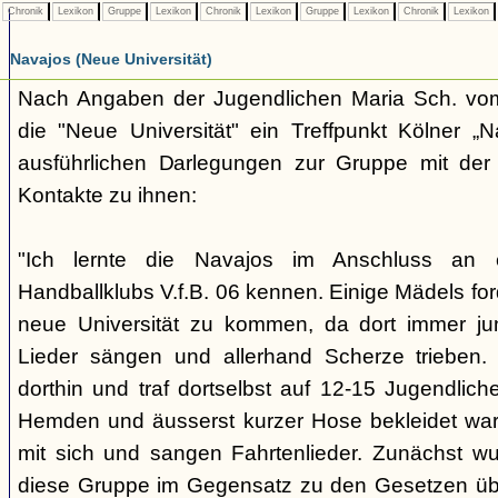
Chronik
Lexikon
Gruppe
Lexikon
Chronik
Lexikon
Gruppe
Lexikon
Chronik
Lexikon
Navajos (Neue Universität)
Nach Angaben der Jugendlichen Maria Sch. vo
die "Neue Universität" ein Treffpunkt Kölner „N
ausführlichen Darlegungen zur Gruppe mit der 
Kontakte zu ihnen:
"Ich lernte die Navajos im Anschluss an
Handballklubs V.f.B. 06 kennen. Einige Mädels for
neue Universität zu kommen, da dort immer ju
Lieder sängen und allerhand Scherze trieben.
dorthin und traf dortselbst auf 12-15 Jugendliche,
Hemden und äusserst kurzer Hose bekleidet war
mit sich und sangen Fahrtenlieder. Zunächst wus
diese Gruppe im Gegensatz zu den Gesetzen üb