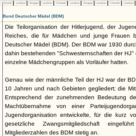
Chronik
Lexikon
Gruppe
Lexikon
Chronik
Lexikon
Gruppe
Lexikon
Chronik
Lexikon
Bund Deutscher Mädel (BDM)
Die Teilorganisation der Hitlerjugend, der Jugen
Reiches, die für Mädchen und junge Frauen b
Deutscher Mädel (BDM). Der BDM war 1930 dur
dahin bestehenden "Schwesternschaften der HJ" 
einzelne Mädchengruppen als Vorläufer hatten.
Genau wie der männliche Teil der HJ war der B
10 Jahren und nach Gebieten gegliedert; die Mitg
Entsprechend der zunehmenden Bedeutung der
Machtübernahme von einer Parteijugendorgani
Jugendorganisation entwickelte, für die kurz 
gesetzliche Zwangsmitgliedschaft eingefüh
Mitgliederzahlen des BDM stetig an.