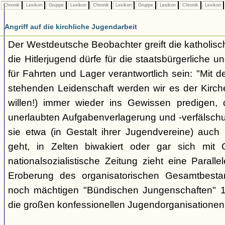
Chronik
Lexikon
Gruppe
Lexikon
Chronik
Lexikon
Gruppe
Lexikon
Chronik
Lexikon
Angriff auf die kirchliche Jugendarbeit
Der Westdeutsche Beobachter greift die katholisch
die Hitlerjugend dürfe für die staatsbürgerliche un
für Fahrten und Lager verantwortlich sein: "Mit
stehenden Leidenschaft werden wir es der Kirche
willen!) immer wieder ins Gewissen predigen, 
unerlaubten Aufgabenverlagerung und -verfälsch
sie etwa (in Gestalt ihrer Jugendvereine) auch k
geht, in Zelten biwakiert oder gar sich mit G
nationalsozialistische Zeitung zieht eine Paralle
Eroberung des organisatorischen Gesamtbest
noch mächtigen "Bündischen Jungenschaften" 1
die großen konfessionellen Jugendorganisationen