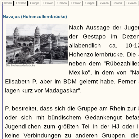
Chronik
Lexikon
Gruppe
Lexikon
Chronik
Lexikon
Gruppe
Lexikon
Chronik
Lexikon
Navajos (Hohenzollernbrücke)
Nach Aussage der Jugend
der Gestapo im Dezem
allabendlich ca. 10
Hohenzollernbrücke. Die 
neben dem "Rübezahllie
Die Hohenzollerbrücke
Mexiko", in dem von "Na
Elisabeth P. aber im BDM gelernt habe. Ferner
lagen kurz vor Madagaskar".
P. bestreitet, dass sich die Gruppe am Rhein zu
oder sich mit bündischem Gedankengut befas
Jugendlichen zum größten Teil in der HJ oder 
keine Verbindungen zu anderen Gruppen, di