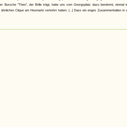
r Bursche "Theo", der Brille trägt, hatte uns vom Georgsplatz dazu bestimmt, einmal i
 ähnlichen Clique am Heumarkt verkehrt hatten. [...] Dass ein enges Zusammenhalten in d