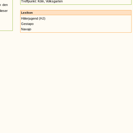
Treffpunkt: Köln, Volksgarten
n den
ieser
Lexikon
Hitlerjugend (HJ)
Gestapo
Navajo