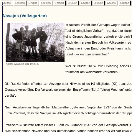
Chronik
Lexikon
Gruppe
Lexikon
Chronik
Lexikon
Gruppe
Lexikon
Chronik
Gruppe
Navajos (Volksgarten)
In seinem Verhör der Gestapo wegen seiner 
"auf eindringlichen Vorhalt" - zu, dass er dur
eine Gruppe Jugendlicher verkehre, die sich
Nach dem ersten Besuch im Volksgarten, so W
Aufnahme in den Bund oder Kreis kann nicht d
Bund, der eng zusammenhält."
Kölner Navajos um 1936/37
Weil "kürzlich", so W. zur Erklärung seines
"nunmehr am Waidmarkt" verkehren.
Die Razzia findet offenbar auf Anzeige oder Hinweis eines HJ-Mitgliedes (Kl.) statt.
Gestapo vorgeführt. Der Vorwurf, so einer der Betroffenen (Sch.) "einige Wochen" spä
verübt".
Nach Angaben der Jugendlichen Margarethe L., die am 6 September 1937 von der Gestapo 
L. zu Protokoll, dass die Navajos im Volksgarten eine "Nachfolgeorganisation" der Grup
Präzisere Auskünfte liefert Walter H., am 26. Oktober 1937 von der Gestapo verhört. E
"Die Bezeichnung Navajos und das gemeinsame Singen begann erst als wir vor etwa vie