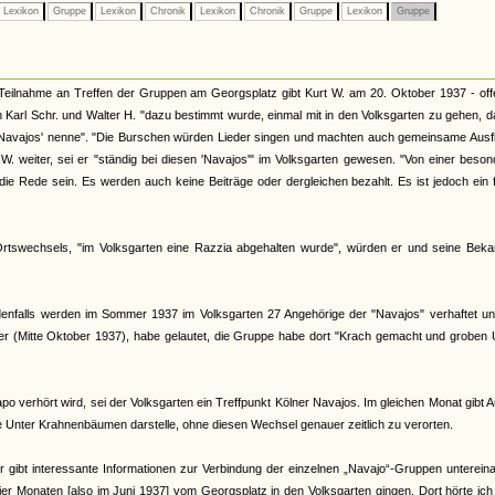
Lexikon
Gruppe
Lexikon
Chronik
Lexikon
Chronik
Gruppe
Lexikon
Gruppe
Teilnahme an Treffen der Gruppen am Georgsplatz gibt Kurt W. am 20. Oktober 1937 - off
ch Karl Schr. und Walter H. "dazu bestimmt wurde, einmal mit in den Volksgarten zu gehen, d
 'Navajos' nenne". "Die Burschen würden Lieder singen und machten auch gemeinsame Ausf
. weiter, sei er "ständig bei diesen 'Navajos'" im Volksgarten gewesen. "Von einer beso
ie Rede sein. Es werden auch keine Beiträge oder dergleichen bezahlt. Es ist jedoch ein 
 Ortswechsels, "im Volksgarten eine Razzia abgehalten wurde", würden er und seine Beka
 Jedenfalls werden im Sommer 1937 im Volksgarten 27 Angehörige der "Navajos" verhaftet u
ter (Mitte Oktober 1937), habe gelautet, die Gruppe habe dort "Krach gemacht und groben
verhört wird, sei der Volksgarten ein Treffpunkt Kölner Navajos. Im gleichen Monat gibt 
pe Unter Krahnenbäumen darstelle, ohne diesen Wechsel genauer zeitlich zu verorten.
r gibt interessante Informationen zur Verbindung der einzelnen „Navajo“-Gruppen unterein
r Monaten [also im Juni 1937] vom Georgsplatz in den Volksgarten gingen. Dort hörte ic