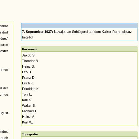
enbar
7. September 1937:
Navajos an Schlägerei auf dem Kalker Rummelplatz
a dort
beteiligt
lüge."
nderen
Personen
fester
Jakob S.
Theodor B.
Heinz B.
nnten
Leo D.
Franz D.
Erich K.
nd der
Friedrich K.
 Unfug
Toni L.
Karl S.
Walter S.
Michael T.
August
Heinz V.
Kurt W.
ander:
Topografie
h auch