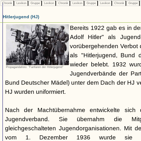
Chronik
Lexikon
Gruppe
Lexikon
Chronik
Lexikon
Gruppe
Lexikon
Chronik
Gruppe
Hitlerjugend (HJ)
Bereits 1922 gab es in 
Adolf Hitler" als Jugen
vorübergehenden Verbot d
als "Hitlerjugend, Bund 
wieder belebt. 1932 wurd
Propagandafoto: "Fanfaren der Hitlerjugend"
Jugendverbände der Part
Bund Deutscher Mädel) unter dem Dach der HJ vere
HJ wurden uniformiert.
Nach der Machtübernahme entwickelte sich 
Jugendverband. Sie übernahm die Mitgl
gleichgeschalteten Jugendorganisationen. Mit 
vom 1. Dezember 1936 wurde sie zu