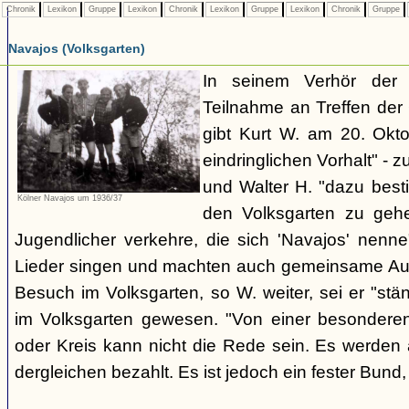
Chronik
Lexikon
Gruppe
Lexikon
Chronik
Lexikon
Gruppe
Lexikon
Chronik
Gruppe
Navajos (Volksgarten)
In seinem Verhör der
Teilnahme an Treffen de
gibt Kurt W. am 20. Okto
eindringlichen Vorhalt" - z
und Walter H. "dazu best
Kölner Navajos um 1936/37
den Volksgarten zu geh
Jugendlicher verkehre, die sich 'Navajos' nenn
Lieder singen und machten auch gemeinsame Aus
Besuch im Volksgarten, so W. weiter, sei er "stän
im Volksgarten gewesen. "Von einer besonder
oder Kreis kann nicht die Rede sein. Es werden 
dergleichen bezahlt. Es ist jedoch ein fester Bun