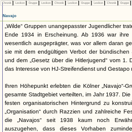
Chronik
Lexikon
Gruppe
Lexikon
Chronik
Lexikon
Gruppe
Lexikon
Chronik
Gruppe
Navajo
„Wilde“ Gruppen unangepasster Jugendlicher trate
Ende 1934 in Erscheinung. Ab 1936 war ihre 
wesentlich ausgeprägter, was vor allem daran ge
sie mit dem endgültigen Verbot der bündischen
und dem „Gesetz über die Hitlerjugend“ vom 1. 
das Interesse von HJ-Streifendienst und Gestapo 
Ihren Höhepunkt erlebten die Kölner „Navajo“-Gr
gesamte Stadtgebiet verteilten, im Jahr 1937. Di
festen organisatorischen Hintergrund zu konstru
„Organisation“ durch Razzien und zahlreiche F
die „Navajos“ seit 1938 kaum noch Erwähn
auszugehen, dass dieses Vorhaben zumindes