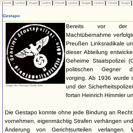
Chronik
Lexikon
Gruppe
Lexikon
Chronik
Lexikon
Gruppe
Lexikon
Chronik
Gruppe
Gestapo
Bereits vor der nat
Machtübernahme verfolgte 
Preußen Linksradikale u
dieser Abteilung entwicke
Geheime Staatspolizei (
politischen Gegner de
vorging. Ab 1936 wurde si
und der Sicherheitspolize
Siegel der Gestapo-Stelle Köln
fortan Heinrich Himmler u
Die Gestapo konnte ohne jede Bindung an Rech
vornehmen, eigenmächtig Strafen verhängen und
Änderung von Gerichtsurteilen verlangen. Wi