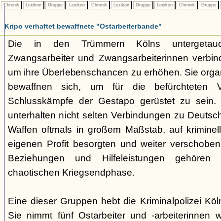
Chronik
Lexikon
Gruppe
Lexikon
Chronik
Lexikon
Gruppe
Lexikon
Chronik
Gruppe
Kripo verhaftet bewaffnete "Ostarbeiterbande"
Die in den Trümmern Kölns untergetauc
Zwangsarbeiter und Zwangsarbeiterinnen verbin
um ihre Überlebenschancen zu erhöhen. Sie organ
bewaffnen sich, um für die befürchteten V
Schlusskämpfe der Gestapo gerüstet zu sein. 
unterhalten nicht selten Verbindungen zu Deutsc
Waffen oftmals in großem Maßstab, auf krimine
eigenen Profit besorgten und weiter verschobe
Beziehungen und Hilfeleistungen gehören z
chaotischen Kriegsendphase.
Eine dieser Gruppen hebt die Kriminalpolizei Kö
Sie nimmt fünf Ostarbeiter und -arbeiterinnen