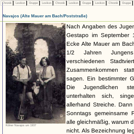
Chronik
Lexikon
Gruppe
Lexikon
Chronik
Lexikon
Gruppe
Lexikon
Chronik
Gruppe
Navajos (Alte Mauer am Bach/Poststraße)
Nach Angaben des Jugend
Gestapo im September 1
Ecke Alte Mauer am Bach/
1/2 Jahren Junge
verschiedenen Stadtvier
Zusammenkommen statt
sagen. Ein bestimmter Gru
Die Jugendlichen s
unterhalten sich, sin
allerhand Streiche. Dann
Sonntags gemeinsame Fa
alle gleichmäßig, warum di
Kölner Navajos um 1937
nicht. Als Bezeichnung le