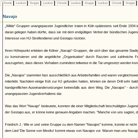
Chronik
Lexikon
Gruppe
Lexikon
Chronik
Lexikon
Gruppe
Lexikon
Chronik
Gruppe
Navajo
„Wilde“ Gruppen unangepasster Jugendlicher traten in Köln spätestens seit Ende 1934 i
daran gelegen haben dürfte, dass sie mit dem endgültigen Verbot der bündischen Juge
Interesse von HJ-Streifendienst und Gestapo rückten.
Ihren Höhepunkt erlebten die Kölner „Navajo“-Gruppen, die sich über das gesamte Stadtg
zu konstruieren und die angebliche „Organisation“ durch Razzien und zahlreiche 
auszugehen, dass dieses Vorhaben zumindest teilweise in die Tat umgesetzt werden kon
Die „Navajos“ stammten fast ausschließlich aus Arbeiterfamilien und waren vergleichsw
miterlebt: Nachdem einige früh zur HJ gefunden hatten, lehnten sie deren Drill sehr bal
handgreiflichen Auseinandersetzungen keinesfalls aus dem Weg. Die „Navajos“ - durch ih
unangepassten Jugendverhaltens dar.
Was das Wort "Navajo" bedeutete, konnten die einer Mitgliedschaft beschuldigten Jugendl
der Gestapo aus, er könne keine genauen Angaben machen. "Manche von uns sagten, d
Friedrich J.: Wie er und seine Gruppe zu dem Namen "Navajos" komme, konnte er nicht 
dem Lied 'Die Sonne von Mexiko' kommt etwas von Navajos vor. Warum man uns Navajos 