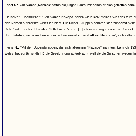
Josef S.: Den Namen ‚Navajos' hätten die jungen Leute, mit denen er sich getroffen h
Ein Kalker Jugendlicher: "Den Namen Navajos haben wir in Kalk meines Wissens zum erst
den Namen aufbrachte weiss ich nicht. Die Kölner Gruppen nannten sich zunächst nicht
Keller" oder auch in Ehrenfeld "Kittelbach-Piraten. [...] Ich weiss sogar, dass die Kölner
durchführten, sie bezeichneten uns schon einmal scherzhaft als 'Neurother', sich selbst 
Heinz N.: "Mit den Jugendgruppen, die sich allgemein "Navajos" nannten, kam ich 193
weiss, hat zunächst die HJ die Bezeichnung aufgebracht, weil sie die Burschen wegen ihrer