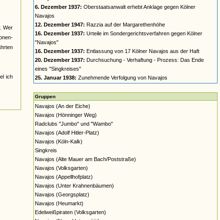
6. Dezember 1937:
Oberstaatsanwalt erhebt Anklage gegen Kölner
Navajos
12. Dezember 1947:
Razzia auf der Margarethenhöhe
r. Wer
16. Dezember 1937:
Urteile im Sondergerichtsverfahren gegen Kölner
nonen-
"Navajos"
ahrten
16. Dezember 1937:
Entlassung von 17 Kölner Navajos aus der Haft
20. Dezember 1937:
Durchsuchung - Verhaftung - Prozess: Das Ende
eines "Singkreises"
el ich
25. Januar 1938:
Zunehmende Verfolgung von Navajos
Gruppen
Navajos (An der Eiche)
Navajos (Hönninger Weg)
Radclubs "Jumbo" und "Wambo"
Navajos (Adolf Hitler-Platz)
Navajos (Köln-Kalk)
Singkreis
Navajos (Alte Mauer am Bach/Poststraße)
Navajos (Volksgarten)
Navajos (Appellhofplatz)
Navajos (Unter Krahnenbäumen)
Navajos (Georgsplatz)
Navajos (Heumarkt)
Edelweißpiraten (Volksgarten)