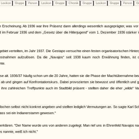
Lexikon
Gruppe
Person
Lexikon
Gruppe
Chronik
Gruppe
Lexikon
Gruppe
Person
Gr
n Erscheinung. Ab 1936 war ihre Präsenz dann allerdings wesentlich ausgeprägter, was vor
nd im Februar 1936 und dem „Gesetz über die Hitlerjugend“ vom 1. Dezember 1936 stärker 
ebiet verteilten, im Jahr 1937. Die Gestapo versuchte einen festen organisatorischen Hinte
Festnahmen aufzulösen. Da die „Navajos“ seit 1938 kaum noch Erwähnung finden, ist 
nte.
eise alt. 1936/37 häufig schon um die 20 Jahre, hatten sie die Phase der Machtübernahme b
d ab und gingen auf Konfrontationskurs. Dabei provozierten sie bewusst und öffentlich und 
re zahlreichen Treffpunkte auch im Stadtbild präsent - stellten daher die eher „wilde“ Va
ochen selbst nicht konkret angeben und stellten lediglich Vermutungen an. So sagte Karl Sc
ass sei ein Indianerstamm gewesen."
erklären. "Der Name wurde uns von anderen zugelegt. Man rief uns in Ehrenfeld Navajos na
nannte, weiß ich nicht."