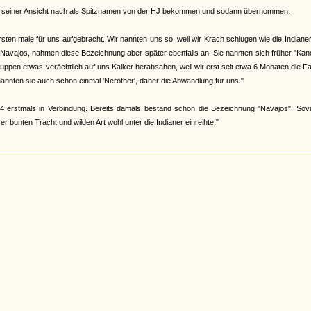
abe, seiner Ansicht nach als Spitznamen von der HJ bekommen und sodann übernommen.
en male für uns aufgebracht. Wir nannten uns so, weil wir Krach schlugen wie die Indiane
 Navajos, nahmen diese Bezeichnung aber später ebenfalls an. Sie nannten sich früher "Ka
 Gruppen etwas verächtlich auf uns Kalker herabsahen, weil wir erst seit etwa 6 Monaten die F
nannten sie auch schon einmal 'Nerother', daher die Abwandlung für uns."
4 erstmals in Verbindung. Bereits damals bestand schon die Bezeichnung "Navajos". Sovi
 bunten Tracht und wilden Art wohl unter die Indianer einreihte."