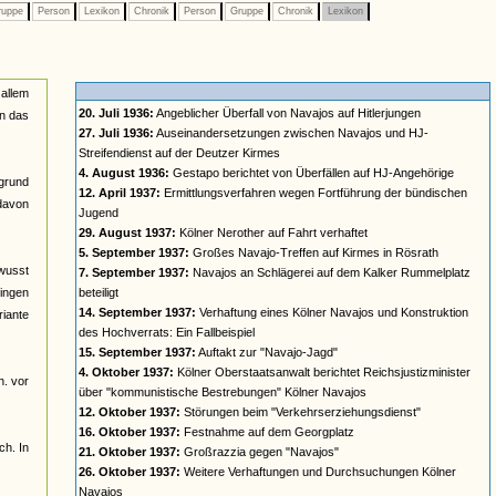
uppe
Person
Lexikon
Chronik
Person
Gruppe
Chronik
Lexikon
 allem
20. Juli 1936:
Angeblicher Überfall von Navajos auf Hitlerjungen
in das
27. Juli 1936:
Auseinandersetzungen zwischen Navajos und HJ-
Streifendienst auf der Deutzer Kirmes
4. August 1936:
Gestapo berichtet von Überfällen auf HJ-Angehörige
rgrund
12. April 1937:
Ermittlungsverfahren wegen Fortführung der bündischen
davon
Jugend
29. August 1937:
Kölner Nerother auf Fahrt verhaftet
5. September 1937:
Großes Navajo-Treffen auf Kirmes in Rösrath
ewusst
7. September 1937:
Navajos an Schlägerei auf dem Kalker Rummelplatz
gingen
beteiligt
14. September 1937:
Verhaftung eines Kölner Navajos und Konstruktion
riante
des Hochverrats: Ein Fallbeispiel
15. September 1937:
Auftakt zur "Navajo-Jagd"
4. Oktober 1937:
Kölner Oberstaatsanwalt berichtet Reichsjustizminister
h. vor
über "kommunistische Bestrebungen" Kölner Navajos
12. Oktober 1937:
Störungen beim "Verkehrserziehungsdienst"
16. Oktober 1937:
Festnahme auf dem Georgplatz
ch. In
21. Oktober 1937:
Großrazzia gegen "Navajos"
26. Oktober 1937:
Weitere Verhaftungen und Durchsuchungen Kölner
Navajos